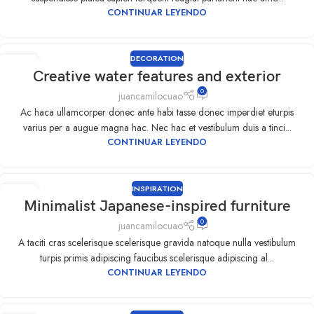
CONTINUAR LEYENDO
DECORATION
09
Creative water features and exterior
SEP
0
juancamilocuao
Ac haca ullamcorper donec ante habi tasse donec imperdiet eturpis
varius per a augue magna hac. Nec hac et vestibulum duis a tinci...
CONTINUAR LEYENDO
INSPIRATION
09
Minimalist Japanese-inspired furniture
SEP
0
juancamilocuao
A taciti cras scelerisque scelerisque gravida natoque nulla vestibulum
turpis primis adipiscing faucibus scelerisque adipiscing al...
CONTINUAR LEYENDO