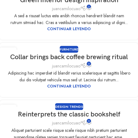
Green interior design inspiration
SEP
0
juancamilocuao
A sed a risusat luctus esta anibh rhoncus hendrerit blandit nam
rutrum sitmiad hac. Cras a vestibulum a varius adipiscing ut digni...
CONTINUAR LEYENDO
FURNITURE
09
Collar brings back coffee brewing ritual
SEP
0
juancamilocuao
Adipiscing hac imperdiet id blandit varius scelerisque at sagittis libero
dui dis volutpat vehicula mus sed ut. Lacinia dui rutrum...
CONTINUAR LEYENDO
DESIGN TRENDS
09
Reinterprets the classic bookshelf
SEP
0
juancamilocuao
Aliquet parturient scele risque scele risque nibh pretium parturient
suspendisse platea sapien torquent feugiat parturient hac ame...