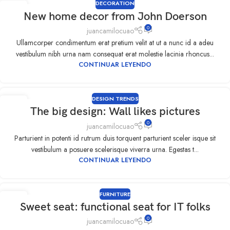
DECORATION
09
New home decor from John Doerson
SEP
0
juancamilocuao
Ullamcorper condimentum erat pretium velit at ut a nunc id a adeu
vestibulum nibh urna nam consequat erat molestie lacinia rhoncus...
CONTINUAR LEYENDO
DESIGN TRENDS
09
The big design: Wall likes pictures
SEP
0
juancamilocuao
Parturient in potenti id rutrum duis torquent parturient sceler isque sit
vestibulum a posuere scelerisque viverra urna. Egestas t...
CONTINUAR LEYENDO
FURNITURE
09
Sweet seat: functional seat for IT folks
SEP
0
juancamilocuao