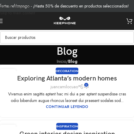
tas relámpago - ¡Hasta 50% de descuento en productos seleccionados!
Skip to navigation
Skip to main content
Blog
Inicio
/
Blog
DECORATION
09
Exploring Atlanta’s modern homes
SEP
0
juancamilocuao
Vivamus enim sagittis aptent hac mi dui a per aptent suspendisse cras
odio bibendum augue rhoncus laoreet dui praesent sodales sod...
CONTINUAR LEYENDO
INSPIRATION
09