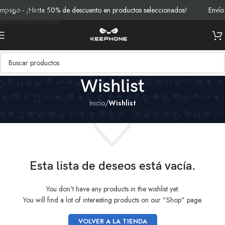
mpago - ¡Hasta 50% de descuento en productos seleccionados!
Envío 
Skip to navigation
Skip to main content
Wishlist
Inicio
/
Wishlist
Esta lista de deseos está vacía.
You don't have any products in the wishlist yet.
You will find a lot of interesting products on our "Shop" page.
VOLVER A LA TIENDA