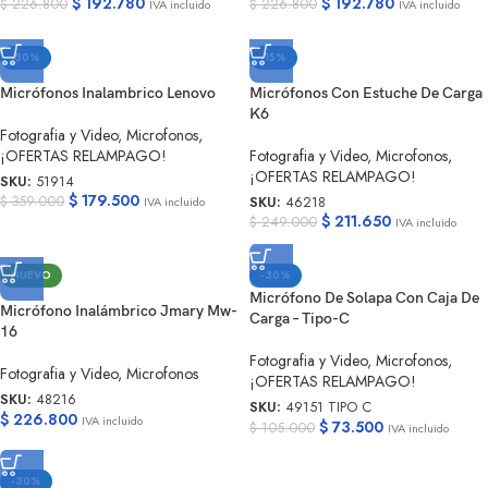
$
192.780
$
192.780
$
226.800
$
226.800
IVA incluido
IVA incluido
-50%
-15%
Micrófonos Inalambrico Lenovo
Micrófonos Con Estuche De Carga
K6
Fotografia y Video
,
Microfonos
,
¡OFERTAS RELAMPAGO!
Fotografia y Video
,
Microfonos
,
¡OFERTAS RELAMPAGO!
SKU:
51914
$
179.500
$
359.000
SKU:
46218
IVA incluido
$
211.650
$
249.000
IVA incluido
NUEVO
-30%
Micrófono De Solapa Con Caja De
Micrófono Inalámbrico Jmary Mw-
Carga – Tipo-C
16
Fotografia y Video
,
Microfonos
,
Fotografia y Video
,
Microfonos
¡OFERTAS RELAMPAGO!
SKU:
48216
SKU:
49151 TIPO C
$
226.800
IVA incluido
$
73.500
$
105.000
IVA incluido
-30%