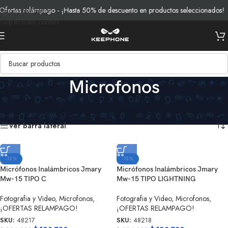
ertas relámpago - ¡Hasta 50% de descuento en productos seleccionados!
Skip to navigation
Skip to main content
Microfonos
Inicio
/
Productos
/
Fotografia y Video
/
Microfonos
Mostrando 7 resultados
Ver barra lateral
-15%
-15%
Micrófonos Inalámbricos Jmary
Micrófonos Inalámbricos Jmary
Mw-15 TIPO C
Mw-15 TIPO LIGHTNING
Fotografia y Video
,
Microfonos
,
Fotografia y Video
,
Microfonos
,
¡OFERTAS RELAMPAGO!
¡OFERTAS RELAMPAGO!
SKU:
48217
SKU:
48218