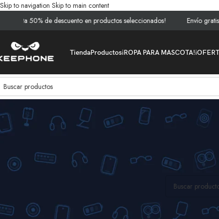
Skip to navigation
Skip to main content
- ¡Hasta 50% de descuento en productos seleccionados!
Envío gratis 
Tienda
Productos
¡ROPA PARA MASCOTA!
¡OFER
Inicio
/
Productos
/
E
No se encontraron