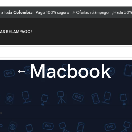
a toda
Colombia
• Pago 100% seguro • ⚡ Ofertas relámpago - ¡Hasta 50% d
TAS RELAMPAGO!
Macbook
stuches
/
Macbook
 productos que concuerden con la selección.