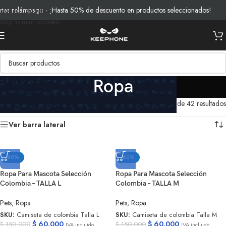
s relámpago - ¡Hasta 50% de descuento en productos seleccionados!
Skip to navigation
Skip to main content
Ropa
Inicio
/
Pets
/
Ropa
Mostrando 1–18 de 42 resultados
Ver barra lateral
-60%
-60%
Ropa Para Mascota Selección
Ropa Para Mascota Selección
Colombia – TALLA L
Colombia – TALLA M
Pets
,
Ropa
Pets
,
Ropa
SKU:
Camiseta de colombia Talla L
SKU:
Camiseta de colombia Talla M
$
60.000
$
60.000
$
150.000
$
150.000
IVA incluido
IVA incluido