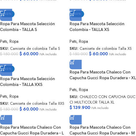
-60%
-60%
Ropa Para Mascota Selección
Ropa Para Mascota Selección
Colombia – TALLA S
Colombia – TALLA XS
Pets
,
Ropa
Pets
,
Ropa
SKU:
Camiseta de colombia Talla S
SKU:
Camiseta de colombia Talla XS
$
60.000
$
60.000
$
150.000
$
150.000
IVA incluido
IVA incluido
-60%
Ropa Para Mascota Chaleco Con
Capucha Gucci Ropa Duradera – XL
Ropa Para Mascota Selección
Colombia – TALLA XXS
Pets
,
Ropa
Pets
,
Ropa
SKU:
CHALECO CON CAPUCHA GUC
CI MULTICOLOR TALLA XL
SKU:
Camiseta de colombia Talla XXS
$
139.900
IVA incluido
$
60.000
$
150.000
IVA incluido
Ropa Para Mascota Chaleco Con
Ropa Para Mascota Chaleco Con
Capucha Gucci Ropa Duradera – L
Capucha Gucci Ropa Duradera – M