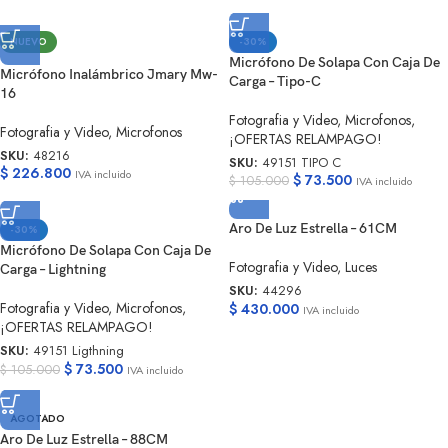
NUEVO
-30%
Micrófono De Solapa Con Caja De
Micrófono Inalámbrico Jmary Mw-
Carga – Tipo-C
16
Fotografia y Video
,
Microfonos
,
Fotografia y Video
,
Microfonos
¡OFERTAS RELAMPAGO!
SKU:
48216
SKU:
49151 TIPO C
$
226.800
IVA incluido
$
73.500
$
105.000
IVA incluido
Aro De Luz Estrella – 61CM
-30%
Micrófono De Solapa Con Caja De
Fotografia y Video
,
Luces
Carga – Lightning
SKU:
44296
Fotografia y Video
,
Microfonos
,
$
430.000
IVA incluido
¡OFERTAS RELAMPAGO!
SKU:
49151 Ligthning
$
73.500
$
105.000
IVA incluido
AGOTADO
Aro De Luz Estrella – 88CM