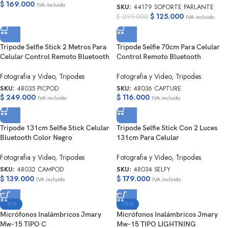
$
169.000
IVA incluido
SKU:
44179 SOPORTE PARLANTE
$
125.000
$
299.000
IVA incluido
Tripode Selfie Stick 2 Metros Para
Tripode Selfie 70cm Para Celular
Celular Control Remoto Bluetooth
Control Remoto Bluetooth
Fotografia y Video
,
Tripodes
Fotografia y Video
,
Tripodes
SKU:
48035 PICPOD
SKU:
48036 CAPTURE
$
249.000
$
116.000
IVA incluido
IVA incluido
Tripode 131cm Selfie Stick Celular
Tripode Selfie Stick Con 2 Luces
Bluetooth Color Negro
131cm Para Celular
Fotografia y Video
,
Tripodes
Fotografia y Video
,
Tripodes
SKU:
48032 CAMPOD
SKU:
48034 SELFY
$
139.000
$
179.000
IVA incluido
IVA incluido
-15%
-15%
Micrófonos Inalámbricos Jmary
Micrófonos Inalámbricos Jmary
Mw-15 TIPO C
Mw-15 TIPO LIGHTNING