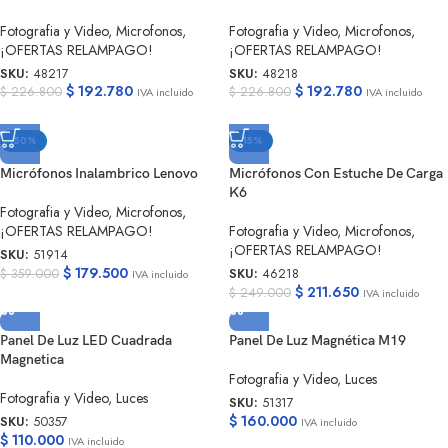
Fotografia y Video
,
Microfonos
,
Fotografia y Video
,
Microfonos
,
¡OFERTAS RELAMPAGO!
¡OFERTAS RELAMPAGO!
SKU:
48217
SKU:
48218
$
192.780
$
192.780
$
226.800
$
226.800
IVA incluido
IVA incluido
-50%
-15%
Micrófonos Inalambrico Lenovo
Micrófonos Con Estuche De Carga
K6
Fotografia y Video
,
Microfonos
,
¡OFERTAS RELAMPAGO!
Fotografia y Video
,
Microfonos
,
¡OFERTAS RELAMPAGO!
SKU:
51914
$
179.500
$
359.000
SKU:
46218
IVA incluido
$
211.650
$
249.000
IVA incluido
Panel De Luz LED Cuadrada
Panel De Luz Magnética M19
Magnetica
Fotografia y Video
,
Luces
Fotografia y Video
,
Luces
SKU:
51317
$
160.000
SKU:
50357
IVA incluido
$
110.000
IVA incluido