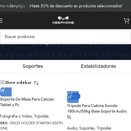
s relámpago - ¡Hasta 50% de descuento en productos seleccionados!
Skip to navigation
Skip to main content
Fotografia y Video
Soportes
Estabilizadores
Show sidebar
-58%
Soporte De Mesa Para Celular,
Tablet y Pc
Tripode Para Cabina Sonido
180cm/50kg Base Soporte Audio
Fotografia y Video
,
Tripodes
Dj
SKU:
55635 HOLDER STARFISH KEEPH
Audio
,
Soportes
,
Tripodes
ONE