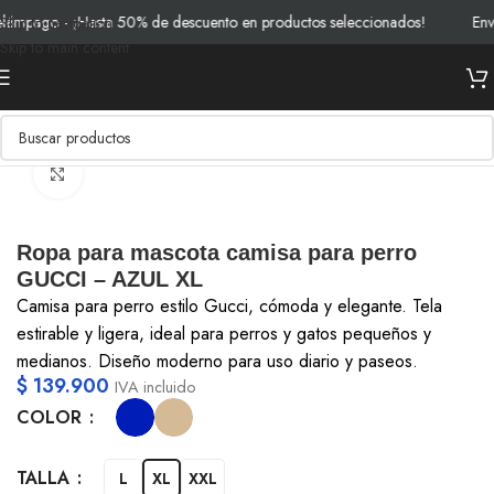
mpago - ¡Hasta 50% de descuento en productos seleccionados!
Envío 
Skip to navigation
Skip to main content
Inicio
/
Pets
/
Ropa
Clic para ampliar
Ropa para mascota camisa para perro
GUCCI – AZUL XL
Camisa para perro estilo Gucci, cómoda y elegante. Tela
estirable y ligera, ideal para perros y gatos pequeños y
medianos. Diseño moderno para uso diario y paseos.
$
139.900
IVA incluido
COLOR
TALLA
L
XL
XXL