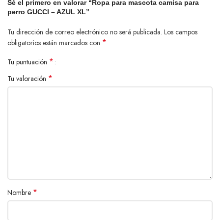
Sé el primero en valorar “Ropa para mascota camisa para
perro GUCCI – AZUL XL”
No planchar
Tu dirección de correo electrónico no será publicada.
Los campos
Ideal para:
*
obligatorios están marcados con
Perros y gatos pequeños y medianos
*
Tu puntuación
*
Tu valoración
Paseos y uso diario
Mascotas con estilo
Dueños que buscan
ropa para perro moderna, cómoda y con
diseño elegante
*
Nombre