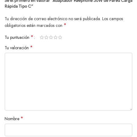
Sé el primero en valorar “Adaptador Keephone 30W de Pared Carga
Rápida Tipo C”
Tu dirección de correo electrónico no será publicada.
Los campos
*
obligatorios están marcados con
*
Tu puntuación
*
Tu valoración
*
Nombre