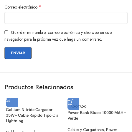
*
Correo electrónico
Guardar mi nombre, correo electrónico y sitio web en este
navegador para la próxima vez que haga un comentario.
Productos Relacionados
C
AGOTADO
Gallium Nitride Cargador
1
Power Bank Blueo 10000 MAH –
35W+ Cable Rápido Tipo C a
Verde
Lightning
C
Cables y Cargadores
,
Power
S