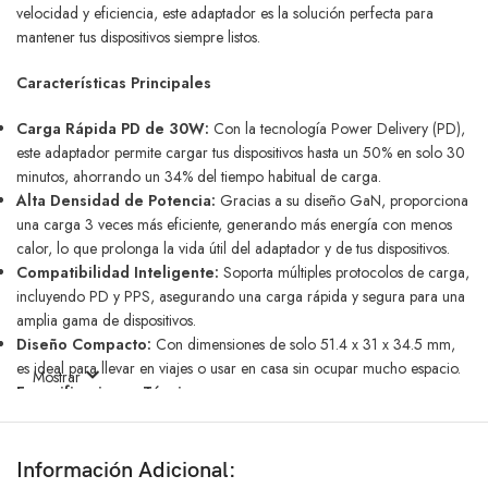
velocidad y eficiencia, este adaptador es la solución perfecta para
mantener tus dispositivos siempre listos.
Características Principales
Carga Rápida PD de 30W:
Con la tecnología Power Delivery (PD),
este adaptador permite cargar tus dispositivos hasta un 50% en solo 30
minutos, ahorrando un 34% del tiempo habitual de carga.
Alta Densidad de Potencia:
Gracias a su diseño GaN, proporciona
una carga 3 veces más eficiente, generando más energía con menos
calor, lo que prolonga la vida útil del adaptador y de tus dispositivos.
Compatibilidad Inteligente:
Soporta múltiples protocolos de carga,
incluyendo PD y PPS, asegurando una carga rápida y segura para una
amplia gama de dispositivos.
Diseño Compacto:
Con dimensiones de solo 51.4 x 31 x 34.5 mm,
es ideal para llevar en viajes o usar en casa sin ocupar mucho espacio.
Mostrar
Especificaciones Técnicas
Modelo del Producto:
CH-23102
Entrada:
AC 100-240V, 0.5A, 50/60Hz
Información Adicional:
Salida USB-C:
5V/3A, 9V/3A, 15V/2A, 20V/1.5A