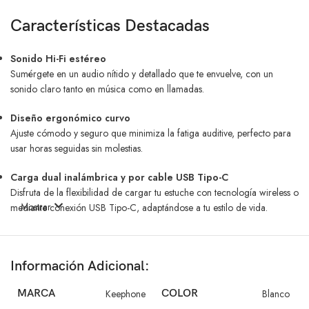
Características Destacadas
Sonido Hi-Fi estéreo
Sumérgete en un audio nítido y detallado que te envuelve, con un
sonido claro tanto en música como en llamadas.
Diseño ergonómico curvo
Ajuste cómodo y seguro que minimiza la fatiga auditive, perfecto para
usar horas seguidas sin molestias.
Carga dual inalámbrica y por cable USB Tipo-C
Disfruta de la flexibilidad de cargar tu estuche con tecnología wireless o
Mostrar
mediante conexión USB Tipo-C, adaptándose a tu estilo de vida.
Gran autonomía para largas jornadas
Hasta 6 horas de música ininterrumpida y 5.5 horas en llamadas, con
Información Adicional:
un estuche que prolonga la experiencia para acompañarte todo el día.
Tiempo de carga rápida en 1.5 horas para el estuche y 80 minutos para
MARCA
Keephone
COLOR
Blanco
los audífonos.