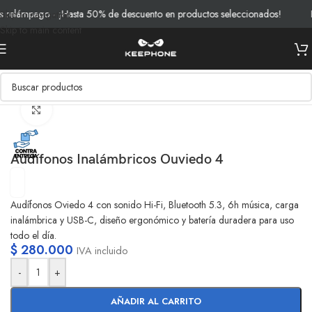
elámpago - ¡Hasta 50% de descuento en productos seleccionados!
En
Skip to navigation
Skip to main content
Inicio
/
Productos
/
Audio
Clic para ampliar
Audífonos Inalámbricos Ouviedo 4
Audífonos Oviedo 4 con sonido Hi-Fi, Bluetooth 5.3, 6h música, carga
inalámbrica y USB-C, diseño ergonómico y batería duradera para uso
todo el día.
$
280.000
IVA incluido
-
+
AÑADIR AL CARRITO