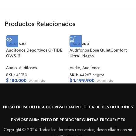
Productos Relacionados
AGOTADO
AGOTADO
Audífonos Deportivos G-TIDE
Audífonos Bose QuietComfort
A
OWS-2
Ultra – Negro
U
Audio
,
Audifonos
Audio
,
Audifonos
A
SKU:
48370
SKU:
44967 negros
S
$
180.000
$
1.499.900
$
IVA incluido
IVA incluido
NOSOTROS
POLÍTICA DE PRIVACIDAD
POLÍTICA DE DEVOLUCIONES
ENVÍO
SEGUIMIENTO DE PEDIDO
PREGUNTAS FRECUENTES
Copyright © 2024. Todos los derechos reservados, desarrollado con ❤️