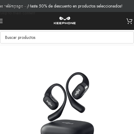
relámpago - ¡Hasta 50% de descuento en productos seleccionados!
En
Skip to navigation
Skip to main content
Inicio
/
Productos
/
Audio