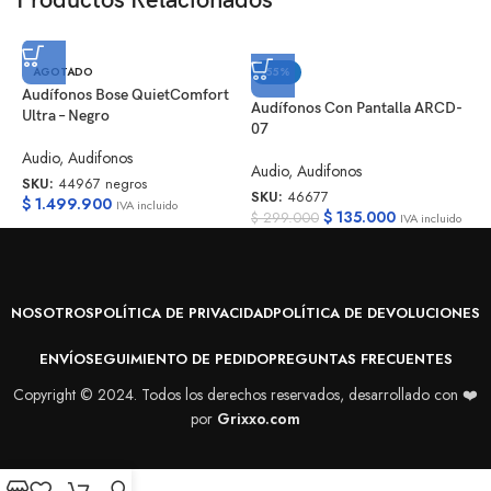
Productos Relacionados
Auriculares OpenFit
Estuche de carga
A
AGOTADO
-55%
Cable USB-C
C
Audífonos Bose QuietComfort
Audífonos Con Pantalla ARCD-
Manual en español
Ultra – Negro
07
A
Garantía oficial
Audio
,
Audifonos
S
Audio
,
Audifonos
$
SKU:
44967 negros
SKU:
46677
$
1.499.900
IVA incluido
$
135.000
$
299.000
IVA incluido
NOSOTROS
POLÍTICA DE PRIVACIDAD
POLÍTICA DE DEVOLUCIONES
ENVÍO
SEGUIMIENTO DE PEDIDO
PREGUNTAS FRECUENTES
Copyright © 2024. Todos los derechos reservados, desarrollado con ❤️
por
Grixxo.com