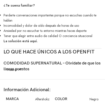
¿Te suena familiar?
Perderte conversaciones importantes porque no escuchas cuando te
hablan
Incomodidad y dolor de oído después de horas de uso
Ansiedad por no escuchar tu entorno mientras haces deporte
Tener que elegir entre audio de calidad O conciencia situacional
La solución está aquí.
LO QUE HACE ÚNICOS A LOS OPENFIT
COMODIDAD SUPERNATURAL – Olvídate de que los
llevas puestos
Mostrar
Solo 8.3 gramos por auricular
– Más ligeros que dos monedas
Silicona líquida de doble capa
que se adapta a CUALQUIER forma
Información Adicional:
de oreja
Diseño “Gancho de Delfín”
con cable de memoria ultra-flexible
MARCA
Aftershokz
COLOR
Negro
(0.7mm)
Resultado:
12+ horas de uso sin molestias (comprobado por usuarios