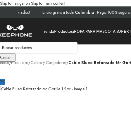
Skip to navigation
Skip to main content
ionados!
Envío gratis a toda
Colombia
• Pago 100% seguro • ⚡ Ofert
Tienda
Productos
¡ROPA PARA MASCOTA!
¡OFER
Buscar...
Inicio
/
Productos
/
Cables y Cargadores
/
Cable Blueo Reforzado Mr Goril
37%