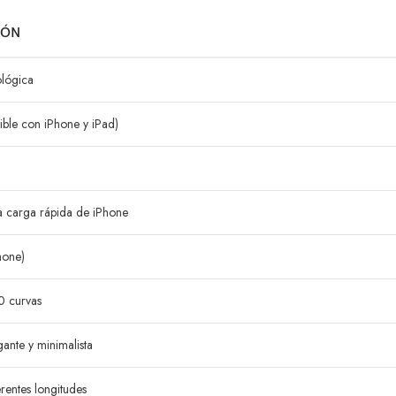
IÓN
ológica
ible con iPhone y iPad)
a carga rápida de iPhone
hone)
0 curvas
gante y minimalista
erentes longitudes