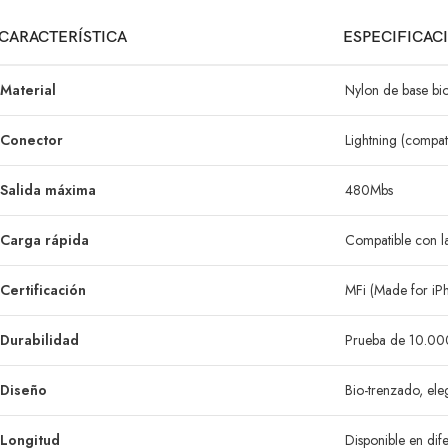
CARACTERÍSTICA
ESPECIFICAC
Material
Nylon de base bi
Conector
Lightning (compat
Salida máxima
480Mbs
Carga rápida
Compatible con l
Certificación
MFi (Made for iP
Durabilidad
Prueba de 10.00
Diseño
Bio-trenzado, ele
Longitud
Disponible en dif