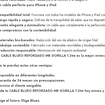
n cable perfecto para iPhone y iPad:
ompatibilidad total:
Funciona con todos los modelos de iPhone y iPad con
arga rápida y segura:
Disfruta de la tranquilidad de saber que tus disposit
iseño elegante y minimalista:
Un cable que complementa a la perfección t
n compromiso con la sostenibilidad:
ateriales bio-basados:
Reducción del uso de plástico de origen fósil.
mbalaje sostenible:
Fabricado con materiales reciclables y biodegradables
roducción responsable:
Minimización del impacto ambiental.
l CABLE BLUEO REFORZADO MR GORILLA 1.2tm es la mejor inversión p
o te pierdas estas otras ventajas:
isponible en diferentes longitudes.
arantía de 24 meses sin preocupaciones.
ervicio al cliente amigable.
ide tu CABLE BLUEO REFORZADO MR GORILLA 1.2tm hoy mismo y des
lige el futuro. Elige Blueo.