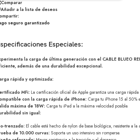
Comparar
Añadir a la lista de deseos
ompartir:
ago seguro garantizado
specificaciones Especiales:
xperimenta la carga de última generación con el CABLE BLUEO RE
ficiente, además de una durabilidad excepcional.
arga rápida y optimizada:
ertificado MFi:
La certificación oficial de Apple garantiza una carga rápida 
ompatible con la carga rápida de iPhone:
Carga tu iPhone 15 al 50% 
alida máxima de 18W:
Carga tu iPad a la máxima velocidad posible.
urabilidad sin igual:
io-trenzado:
El cable está hecho de nylon de base biológica, resistente a la 
rueba de 10.000 curvas:
Soporta un uso intensivo sin romperse.
iseño reforzado:
Mayor resistencia a la tracción y al desgarro.