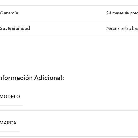
Garantía
24 meses sin pre
Sostenibilidad
Materiales bio-ba
nformación Adicional:
MODELO
MARCA