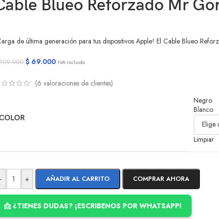
Cable Blueo Reforzado Mr Gor
arga de última generación para tus dispositivos Apple! El Cable Blueo Refor
$
69.000
109.000
IVA incluido
(
6
valoraciones de clientes)
Negro
Blanco
COLOR
Limpiar
-
+
AÑADIR AL CARRITO
COMPRAR AHORA
📩 ¿TIENES DUDAS? ¡ESCRIBENOS POR WHATSAPP!