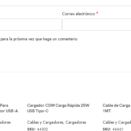
*
Correo electrónico
 para la próxima vez que haga un comentario.
Para
Cargador CDM Carga Rápida 25W
Cable de Carg
ctor USB-A.
USB Tipo-C
1MT
adores
Cables y Cargadores
,
Cargadores
Cables y Carga
SKU:
44302
SKU:
46661