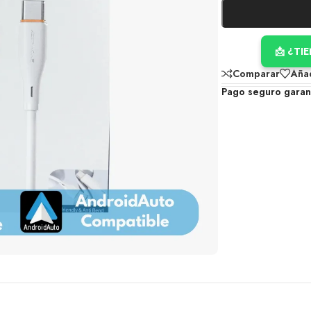
📩 ¿TI
Comparar
Añad
Pago seguro garan