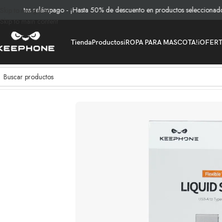
rtas relámpago - ¡Hasta 50% de descuento en productos seleccionados!
Skip to navigation
Skip to main content
Tienda
Productos
¡ROPA PARA MASCOTA!
¡OFER
Inicio
/
Productos
/
Cables y Cargadores
/
Cable de Carga Liquid Silico