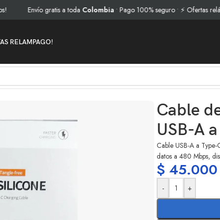
Envío gratis a toda
Colombia
• Pago 100% seguro • ⚡ Ofertas relámpago
TAS RELAMPAGO!
ne USB-A a Type-C KEEPHONE 1MT
Cable de
USB-A 
Cable USB-A a Type-
datos a 480 Mbps, dis
$
45.000
-
+