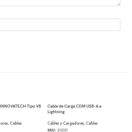
a INNOVATECH Tipo V8
Cable de Carga CDM USB-A a
Lightning
dores
,
Cables
Cables y Cargadores
,
Cables
SKU:
20031