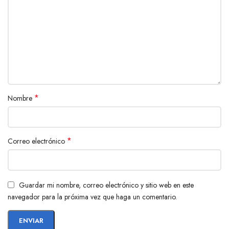
¡Haz tu pedido hoy mismo y mantén tu reloj siempre listo para la
acción!
*
Nombre
*
Correo electrónico
Guardar mi nombre, correo electrónico y sitio web en este
navegador para la próxima vez que haga un comentario.