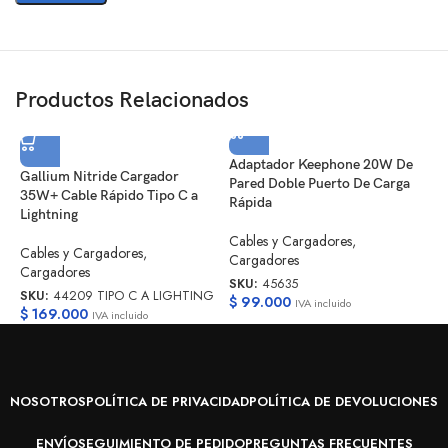
Productos Relacionados
Adaptador Keephone 20W De
Gallium Nitride Cargador
Pared Doble Puerto De Carga
P
35W+ Cable Rápido Tipo C a
Rápida
N
Lightning
Cables y Cargadores
,
C
Cables y Cargadores
,
Cargadores
B
Cargadores
SKU:
45635
S
SKU:
44209 TIPO C A LIGHTING
$
99.000
IVA incluido
$
$
169.000
IVA incluido
NOSOTROS
POLÍTICA DE PRIVACIDAD
POLÍTICA DE DEVOLUCIONES
ENVÍO
SEGUIMIENTO DE PEDIDO
PREGUNTAS FRECUENTES