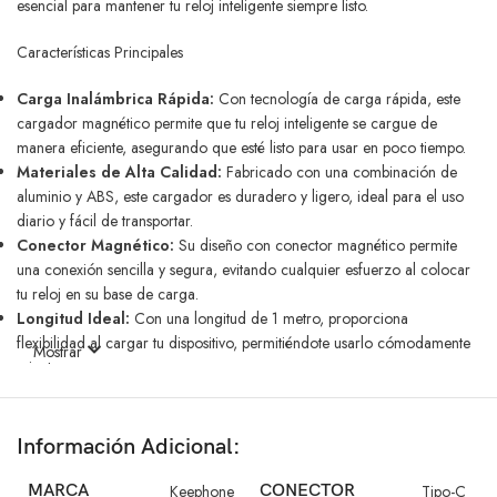
esencial para mantener tu reloj inteligente siempre listo.
Características Principales
Carga Inalámbrica Rápida:
Con tecnología de carga rápida, este
cargador magnético permite que tu reloj inteligente se cargue de
manera eficiente, asegurando que esté listo para usar en poco tiempo.
Materiales de Alta Calidad:
Fabricado con una combinación de
aluminio y ABS, este cargador es duradero y ligero, ideal para el uso
diario y fácil de transportar.
Conector Magnético:
Su diseño con conector magnético permite
una conexión sencilla y segura, evitando cualquier esfuerzo al colocar
tu reloj en su base de carga.
Longitud Ideal:
Con una longitud de 1 metro, proporciona
flexibilidad al cargar tu dispositivo, permitiéndote usarlo cómodamente
Mostrar
mientras se carga.
Especificaciones Técnicas
Marca:
KEEPHONE
Información Adicional:
Material:
Aluminio y ABS
Longitud del Cable:
1 metro
MARCA
Keephone
CONECTOR
Tipo-C