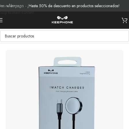
 relámpago - ¡Hasta 50% de descuento en productos seleccionados!
E
Skip to navigation
Skip to main content
Inicio
/
Productos
/
Cables y Cargadores