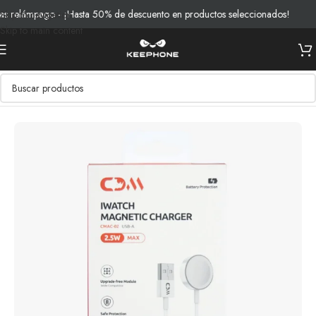
relámpago - ¡Hasta 50% de descuento en productos seleccionados!
E
Skip to navigation
Skip to main content
Inicio
/
Productos
/
Cables y Cargadores