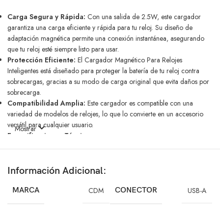
Carga Segura y Rápida:
Con una salida de 2.5W, este cargador
garantiza una carga eficiente y rápida para tu reloj. Su diseño de
adaptación magnética permite una conexión instantánea, asegurando
que tu reloj esté siempre listo para usar.
Protección Eficiente:
El Cargador Magnético Para Relojes
Inteligentes está diseñado para proteger la batería de tu reloj contra
sobrecargas, gracias a su modo de carga original que evita daños por
sobrecarga.
Compatibilidad Amplia:
Este cargador es compatible con una
variedad de modelos de relojes, lo que lo convierte en un accesorio
versátil para cualquier usuario.
Mostrar
Especificaciones Técnicas:
Conector:
USB-A
Salida Inalámbrica para Reloj:
2.5W (máx)
Entrada:
5V/1A
Información Adicional:
Longitud del Cable:
100 cm
Materiales:
TPE, ABS, Cobre puro
MARCA
CDM
CONECTOR
USB-A
Beneficios Clave