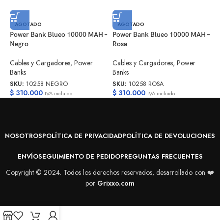
C
AGOTADO
AGOTADO
2
Power Bank Blueo 10000 MAH –
Power Bank Blueo 10000 MAH –
Negro
Rosa
C
Cables y Cargadores
,
Power
Cables y Cargadores
,
Power
S
Banks
Banks
$
SKU:
10258 NEGRO
SKU:
10258 ROSA
$
310.000
$
310.000
IVA incluido
IVA incluido
NOSOTROS
POLÍTICA DE PRIVACIDAD
POLÍTICA DE DEVOLUCIONES
ENVÍO
SEGUIMIENTO DE PEDIDO
PREGUNTAS FRECUENTES
Copyright © 2024. Todos los derechos reservados, desarrollado con ❤️
por
Grixxo.com