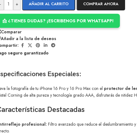
-
+
AÑADIR AL CARRITO
COMPRAR AHORA
📩 ¿TIENES DUDAS? ¡ESCRIBENOS POR WHATSAPP!
Comparar
Añadir a la lista de deseos
ompartir:
ago seguro garantizado
specificaciones Especiales:
eva la fotografía de tu iPhone 16 Pro y 16 Pro Max con el
protector de le
istal Corning de alta pureza y tecnología grado AAA, disfrutarás de nitidez 
aracterísticas Destacadas
ntirreflejo profesional:
Filtro avanzado que reduce el deslumbramiento y me
recto.