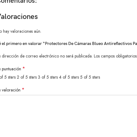
omentarios:
aloraciones
o hay valoraciones aún.
é el primero en valorar “Protectores De Cámaras Blueo Antireflectivos P
 dirección de correo electrónico no será publicada.
Los campos obligatorio
*
u puntuación
of 5 stars
2 of 5 stars
3 of 5 stars
4 of 5 stars
5 of 5 stars
*
u valoración