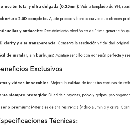
rotección total y ultra delgada (0,25mm):
Vidrio templado de 9H, resist
obertura 2.5D completo:
Ajuste preciso y bordes curvos que ofrecen prote
ntihuellas y antiaceite:
Recubrimiento oleofóbico de última generación que 
D clarity y alta transparencia:
Conserva la resolución y fidelidad original
ácil de instalar, sin burbujas:
Montaje sencillo con adhesión perfecta y res
eneficios Exclusivos
otos y videos impecables:
Mejora la calidad de todas tus capturas sin reflej
ente siempre protegida:
Di adiós a rayones, polvo y golpes, prolongando
iseño premium:
Materiales de alta resistencia (vidrio aluminio y cristal Co
specificaciones Técnicas: