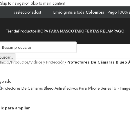
Skip to navigation
Skip to main content
os seleccionados!
Envío gratis a toda
Colombia
• Pago 100% seguro 
Tienda
Productos
¡ROPA PARA MASCOTA!
¡OFERTAS RELAMPAGO!
Buscar...
Inicio
/
Productos
/
Vidrios y Protección
/
Protectores De Cámaras Blueo An
gotado
lic para ampliar