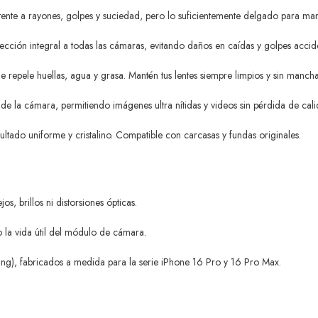
ente a rayones, golpes y suciedad, pero lo suficientemente delgado para mant
cción integral a todas las cámaras, evitando daños en caídas y golpes accide
repele huellas, agua y grasa. Mantén tus lentes siempre limpios y sin mancha
 de la cámara, permitiendo imágenes ultra nítidas y videos sin pérdida de cali
ultado uniforme y cristalino. Compatible con carcasas y fundas originales.
os, brillos ni distorsiones ópticas.
 la vida útil del módulo de cámara.
rning), fabricados a medida para la serie iPhone 16 Pro y 16 Pro Max.