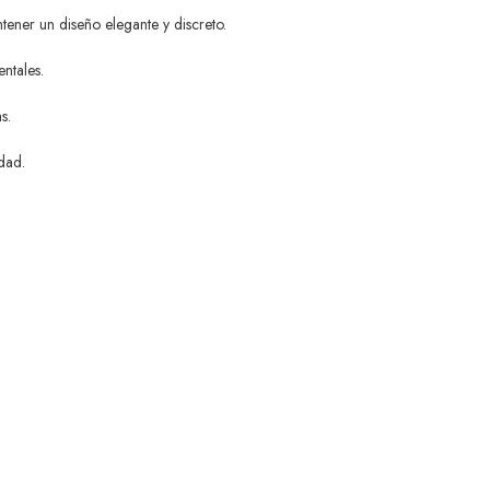
ener un diseño elegante y discreto.
ntales.
s.
dad.