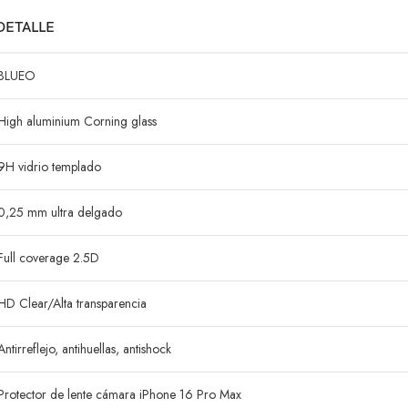
DETALLE
BLUEO
High aluminium Corning glass
9H vidrio templado
0,25 mm ultra delgado
Full coverage 2.5D
HD Clear/Alta transparencia
Antirreflejo, antihuellas, antishock
Protector de lente cámara iPhone 16 Pro Max