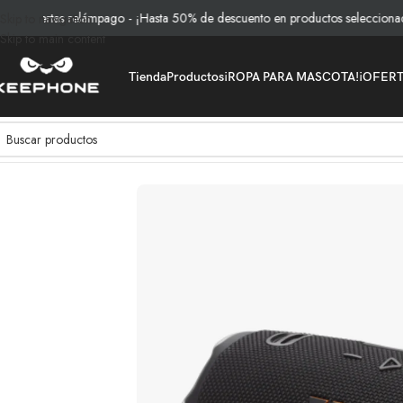
fertas relámpago - ¡Hasta 50% de descuento en productos seleccionados!
Skip to navigation
Skip to main content
Tienda
Productos
¡ROPA PARA MASCOTA!
¡OFER
Inicio
/
Productos
/
Audio
/
Parlante Inalámbrico JBL Charge 6