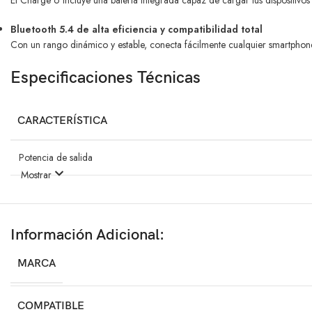
El Charge 6 incluye una batería integrada capaz de cargar tus dispositivo
Bluetooth 5.4 de alta eficiencia y compatibilidad total
Con un rango dinámico y estable, conecta fácilmente cualquier smartphone, 
Especificaciones Técnicas
CARACTERÍSTICA
Potencia de salida
Mostrar
Respuesta de frecuencia
Dimensiones
Información Adicional:
Peso
MARCA
Versión Bluetooth
COMPATIBLE