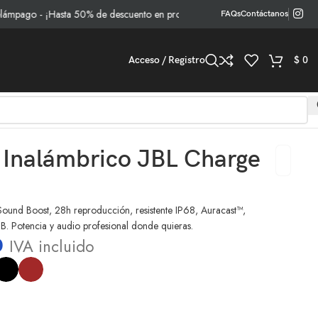
go - ¡Hasta 50% de descuento en productos seleccionados!
FAQs
Contáctanos
Acceso / Registro
$
0
 Inalámbrico JBL Charge
ound Boost, 28h reproducción, resistente IP68, Auracast™,
B. Potencia y audio profesional donde quieras.
0
IVA incluido