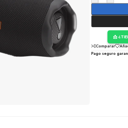
📩 ¿TI
Comparar
Añad
Pago seguro garan