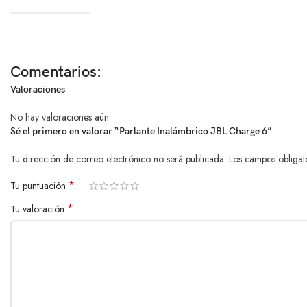
Tiempo de carga
Duración reproducción música
Comentarios:
Certificación
Valoraciones
No hay valoraciones aún.
Aplicaciones compatibles
Sé el primero en valorar “Parlante Inalámbrico JBL Charge 6”
Funciones especiales
Tu dirección de correo electrónico no será publicada.
Los campos obligat
*
Tu puntuación
*
Tu valoración