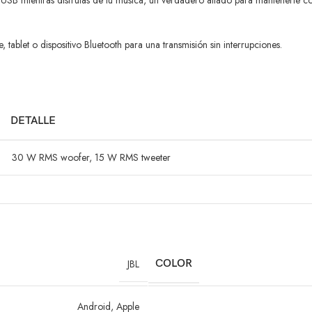
s USB mientras disfrutas de tu música, un verdadero aliado para mantenerte c
tablet o dispositivo Bluetooth para una transmisión sin interrupciones.
DETALLE
30 W RMS woofer, 15 W RMS tweeter
56 Hz – 20 kHz (-6 dB)
22.9 x 9.9 x 9.4 cm
1.37 kg
JBL
COLOR
5.4
Android
,
Apple