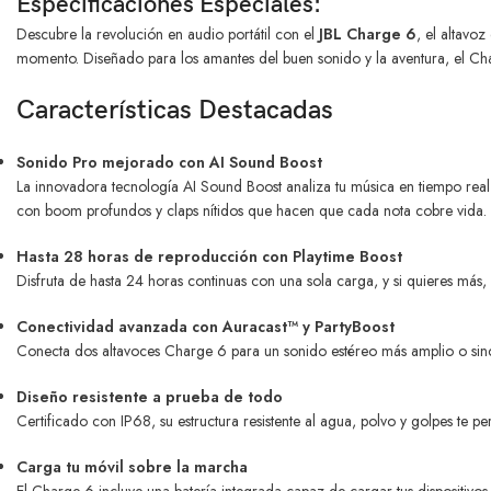
Especificaciones Especiales:
Descubre la revolución en audio portátil con el
JBL Charge 6
, el altavo
momento. Diseñado para los amantes del buen sonido y la aventura, el Cha
Características Destacadas
Sonido Pro mejorado con AI Sound Boost
La innovadora tecnología AI Sound Boost analiza tu música en tiempo real p
con boom profundos y claps nítidos que hacen que cada nota cobre vida.
Hasta 28 horas de reproducción con Playtime Boost
Disfruta de hasta 24 horas continuas con una sola carga, y si quieres más
Conectividad avanzada con Auracast™ y PartyBoost
Conecta dos altavoces Charge 6 para un sonido estéreo más amplio o sincro
Diseño resistente a prueba de todo
Certificado con IP68, su estructura resistente al agua, polvo y golpes te p
Carga tu móvil sobre la marcha