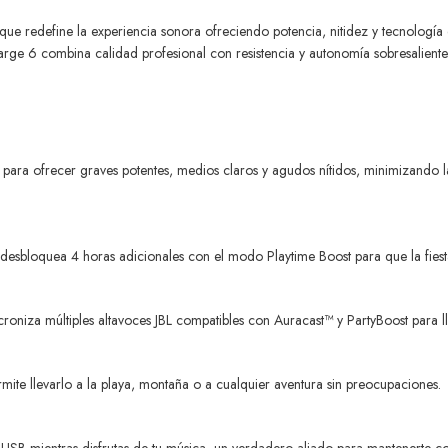
z que redefine la experiencia sonora ofreciendo potencia, nitidez y tecnologí
rge 6 combina calidad profesional con resistencia y autonomía sobresaliente
ara ofrecer graves potentes, medios claros y agudos nítidos, minimizando la 
, desbloquea 4 horas adicionales con el modo Playtime Boost para que la fies
niza múltiples altavoces JBL compatibles con Auracast™ y PartyBoost para lle
ermite llevarlo a la playa, montaña o a cualquier aventura sin preocupaciones.