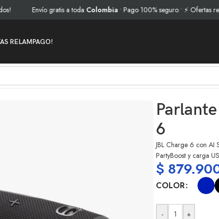
Envío gratis a toda
Colombia
• Pago 100% seguro • ⚡ Ofertas relámpa
TAS RELAMPAGO!
Parlante
6
JBL Charge 6 con AI S
PartyBoost y carga US
$
879.90
COLOR
-
+