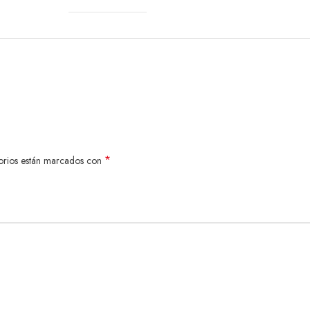
3 horas
24 a 28 horas (con Playtime Boost)
IP68 resistente a agua y polvo
JBL One App iOS/Android
AI Sound Boost, Auracast™, PartyBoost, carga USB para móviles
*
orios están marcados con