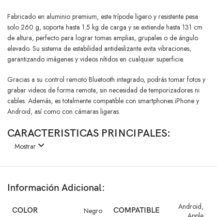
Fabricado en aluminio premium, este trípode ligero y resistente pesa
solo 260 g, soporta hasta 1.5 kg de carga y se extiende hasta 131 cm
de altura, perfecto para lograr tomas amplias, grupales o de ángulo
elevado. Su sistema de estabilidad antideslizante evita vibraciones,
garantizando imágenes y videos nítidos en cualquier superficie.
Gracias a su control remoto Bluetooth integrado, podrás tomar fotos y
grabar videos de forma remota, sin necesidad de temporizadores ni
cables. Además, es totalmente compatible con smartphones iPhone y
Android, así como con cámaras ligeras.
CARACTERISTICAS PRINCIPALES:
Mostrar
Altura ajustable hasta 131 cm para fotos y videos versátiles.
3 en 1: trípode, palo selfie y soporte para teléfono o cámara.
Material de aluminio resistente, ligero y portátil.
Información Adicional:
Soporta hasta 1.5 kg, ideal para smartphones y cámaras compactas.
Control remoto Bluetooth para disparo a distancia.
Android
,
Diseño estable y antideslizante para evitar vibraciones.
COLOR
Negro
COMPATIBLE
Apple