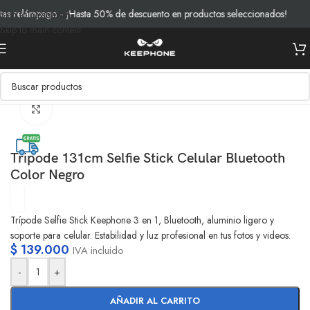
 relámpago - ¡Hasta 50% de descuento en productos seleccionados!
Skip to navigation
Skip to main content
Inicio
/
Productos
/
Fotografia y Video
/
Tripodes
Clic para ampliar
Tripode 131cm Selfie Stick Celular Bluetooth
Color Negro
Trípode Selfie Stick Keephone 3 en 1, Bluetooth, aluminio ligero y
soporte para celular. Estabilidad y luz profesional en tus fotos y videos.
$
139.000
IVA incluido
-
+
AÑADIR AL CARRITO