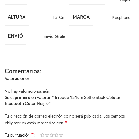
Compatible con iPhone, Samsung, Xiaomi, Huawei y más.
Perfecto para viajes, grabaciones, transmisiones y fotografía diaria.
ALTURA
131Cm
MARCA
Keephone
INCLUYE:
– Trípode Selfie Stick Keephone 131cm
. Control remoto Bluetooth
ENVIÓ
Envío Gratis
. Manual de uso
Con el Trípode Selfie Stick Bluetooth Keephone llevarás tus capturas al
siguiente nivel, disfrutando de comodidad, estilo y estabilidad
profesional en un solo accesorio. Ideal para creadores de contenido,
Comentarios:
influencers, viajeros y amantes de la fotografía.
Valoraciones
No hay valoraciones aún.
Sé el primero en valorar “Tripode 131cm Selfie Stick Celular
Bluetooth Color Negro”
Tu dirección de correo electrónico no será publicada.
Los campos
*
obligatorios están marcados con
*
Tu puntuación