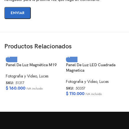
Productos Relacionados
Panel De Luz Magnética M19
Panel De Luz LED Cuadrada
Magnetica
M
Fotografia y Video
,
Luces
C
Fotografia y Video
,
Luces
SKU:
51317
$
160.000
SKU:
50357
IVA incluido
F
$
110.000
IVA incluido
¡
S
$