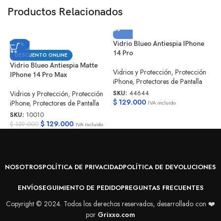
Productos Relacionados
Vidrio Blueo Antiespia IPhone
V
-7%
14 Pro
I
DESCUENTO ONLINE
Vidrio Blueo Antiespia Matte
Vidrios y Protección
,
Protección
V
IPhone 14 Pro Max
iPhone
,
Protectores de Pantalla
i
SKU:
44644
S
Vidrios y Protección
,
Protección
$
129.000
$
iPhone
,
Protectores de Pantalla
IVA incluido
SKU:
10010
$
129.000
$
139.000
IVA incluido
NOSOTROS
POLÍTICA DE PRIVACIDAD
POLÍTICA DE DEVOLUCIONES
ENVÍO
SEGUIMIENTO DE PEDIDO
PREGUNTAS FRECUENTES
Copyright © 2024. Todos los derechos reservados, desarrollado con ❤️
por
Grixxo.com