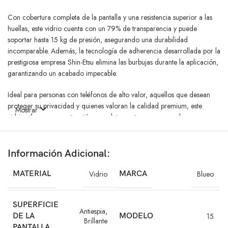
Con cobertura completa de la pantalla y una resistencia superior a las
huellas, este vidrio cuenta con un 79% de transparencia y puede
soportar hasta 15 kg de presión, asegurando una durabilidad
incomparable. Además, la tecnología de adherencia desarrollada por la
prestigiosa empresa Shin-Etsu elimina las burbujas durante la aplicación,
garantizando un acabado impecable.
Ideal para personas con teléfonos de alto valor, aquellos que desean
proteger su privacidad y quienes valoran la calidad premium, este
Mostrar
vidrio ofrece una protección completa contra rayones, golpes y
miradas indiscretas. Resistente hasta 1800 veces contra rayones y con
un recubrimiento anti-fluidos de 110 grados, es el compañero perfecto
para tu iPhone en cualquier situación.
Información Adicional:
MATERIAL
Vidrio
MARCA
Blueo
¡Protege tu privacidad, asegura tu inversión y disfruta de una
tranquilidad total con el Vidrio Blueo Antiespía HD para iPhone 15
SUPERFICIE
Antiespia
,
DE LA
MODELO
15
Brillante
PANTALLA