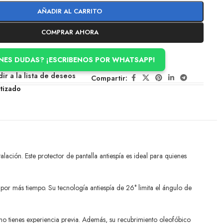
AÑADIR AL CARRITO
COMPRAR AHORA
ENES DUDAS? ¡ESCRIBENOS POR WHATSAPP!
ir a la lista de deseos
Compartir:
tizado
lación. Este protector de pantalla antiespía es ideal para quienes
por más tiempo. Su tecnología antiespía de 26° limita el ángulo de
si no tienes experiencia previa. Además, su recubrimiento oleofóbico