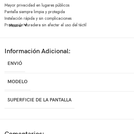
Mayor privacidad en lugares públicos
Pantalla siempre limpia y protegida
Instalación rápida y sin complicaciones
Protección duradera sin afectar el uso del táctil
Mostrar
IDEAL PARA:
Información Adicional:
Usuarios que buscan protección premium para su celular
ENVIÓ
Personas que usan el teléfono en espacios públicos
Quienes desean un vidrio templado antiespía fácil de instalar
MODELO
Mantener la pantalla protegida y con excelente visibilidad frontal
SUPERFICIE DE LA PANTALLA