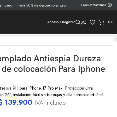
o - ¡Hasta 50% de descuento en productos seleccionados!
FAQs
Contáctanos
Acceso / Registro
$
0
Templado Antiespia Dureza
 de colocación Para Iphone
tiespía 9H para iPhone 17 Pro Max. Protección ultra
ad 26°, instalación fácil sin burbujas y alta sensibilidad táctil.
$
139.900
IVA incluido