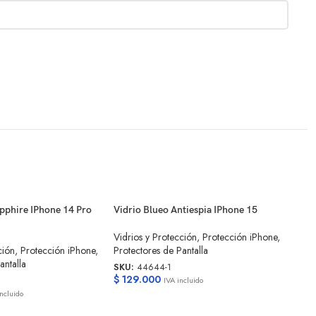
apphire IPhone 14 Pro
Vidrio Blueo Antiespia IPhone 15
Vidr
12
Vidrios y Protección
,
Protección iPhone
,
ción
,
Protección iPhone
,
Protectores de Pantalla
Vidr
antalla
Prot
SKU:
44644-1
$
129.000
SKU
IVA incluido
$
99
incluido