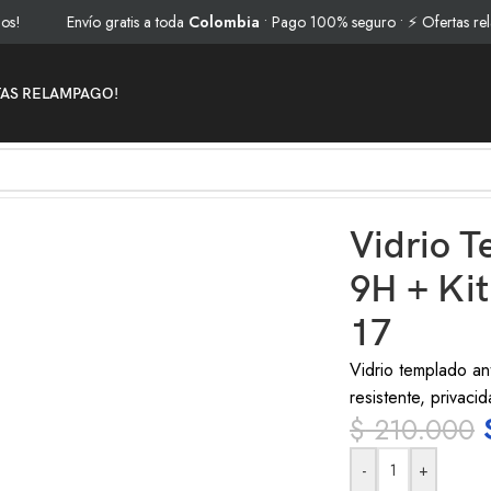
Envío gratis a toda
Colombia
• Pago 100% seguro • ⚡ Ofertas relámpag
TAS RELAMPAGO!
a 9H + Kit de colocación Para Iphone 17
Vidrio 
9H + Kit
17
Vidrio templado an
resistente, privacid
$
210.000
-
+