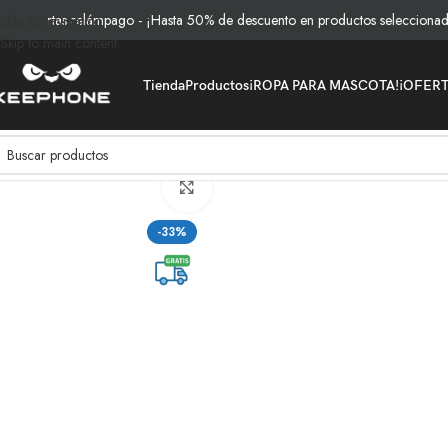
ertas relámpago - ¡Hasta 50% de descuento en productos seleccionados!
Skip to navigation
Skip to main content
Tienda
Productos
¡ROPA PARA MASCOTA!
¡OFER
Inicio
/
Productos
/
Vidrios y Protección
/
Vidrio Templado Antiespia Durez
Clic para ampliar
-33%