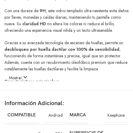
Con una dureza de
9H
, este vidrio templado ultra-resistente evita daños
por llaves, monedas y caídas diarias, manteniendo tu pantalla como
nueva. Su
claridad HD
no altera los colores ni reduce el brillo,
ofreciendo una experiencia visual nítida y un tacto ultrasensible.
Gracias a su avanzada tecnología de escaneo de huellas, permite un
desbloqueo por huella dactilar con 100% de sensibilidad
,
funcionando de forma instantánea y precisa, igual que sin protector.
Además, cuenta con un recubrimiento oleofóbico premium que reduce
notablemente las huellas dactilares y facilita la limpieza.
Mostrar
Características principales:
Dureza 9H ultra-tough
– Protección máxima contra rayones y caídas
diarias
Información Adicional:
Full Glue de cobertura total
– Adhesión perfecta sin burbujas ni
levantamientos
COMPATIBLE
Android
MARCA
Keephone
Huella 100% sensible
– Desbloqueo por huella instantáneo y preciso
Claridad HD
– Colores vivos y toque ultrasensible para una mejor
experiencia visual
Recubrimiento oleofóbico premium
– Reduce huellas y facilita la