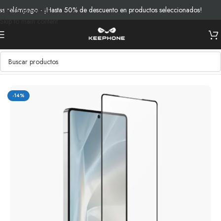
relámpago - ¡Hasta 50% de descuento en productos seleccionados!
En
Skip to navigation
Skip to main content
Inicio
/
Productos
/
Vidrios y Protección
-14%