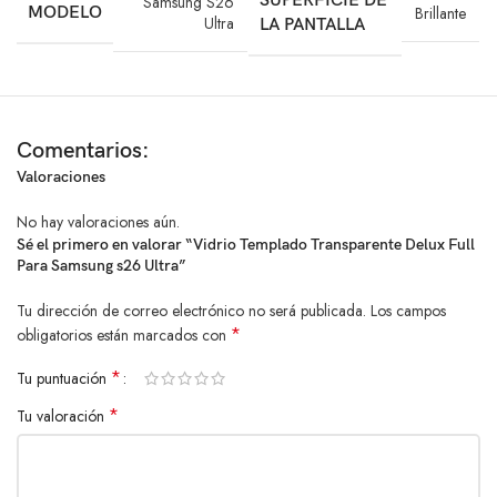
SUPERFICIE DE
Samsung S26
MODELO
Brillante
limpieza
Ultra
LA PANTALLA
Disfruta de la máxima protección, claridad cristalina y un desbloqueo
por huella ultrarrápido con el
Delux Full Glue
para tu Galaxy S26
Ultra.
Comentarios:
Valoraciones
No hay valoraciones aún.
Sé el primero en valorar “Vidrio Templado Transparente Delux Full
Para Samsung s26 Ultra”
Tu dirección de correo electrónico no será publicada.
Los campos
*
obligatorios están marcados con
*
Tu puntuación
*
Tu valoración