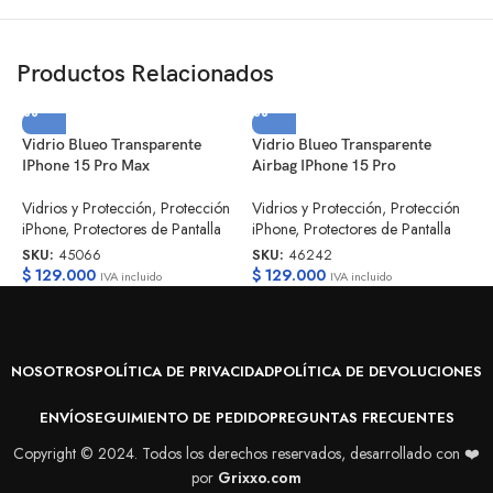
Productos Relacionados
Vidrio Blueo Transparente
Vidrio Blueo Transparente
V
IPhone 15 Pro Max
Airbag IPhone 15 Pro
A
Vidrios y Protección
,
Protección
Vidrios y Protección
,
Protección
V
iPhone
,
Protectores de Pantalla
iPhone
,
Protectores de Pantalla
d
SKU:
45066
SKU:
46242
S
$
129.000
$
129.000
$
IVA incluido
IVA incluido
NOSOTROS
POLÍTICA DE PRIVACIDAD
POLÍTICA DE DEVOLUCIONES
ENVÍO
SEGUIMIENTO DE PEDIDO
PREGUNTAS FRECUENTES
Copyright © 2024. Todos los derechos reservados, desarrollado con ❤️
por
Grixxo.com