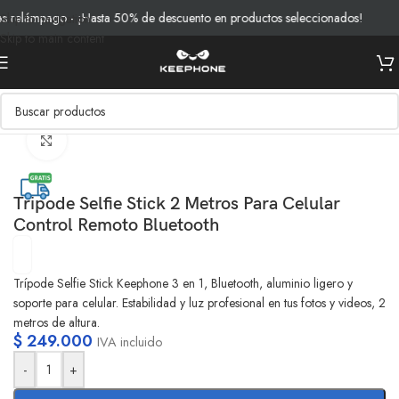
relámpago - ¡Hasta 50% de descuento en productos seleccionados!
En
Skip to navigation
Skip to main content
Inicio
/
Productos
/
Fotografia y Video
/
Tripodes
Clic para ampliar
Tripode Selfie Stick 2 Metros Para Celular
Control Remoto Bluetooth
Trípode Selfie Stick Keephone 3 en 1, Bluetooth, aluminio ligero y
soporte para celular. Estabilidad y luz profesional en tus fotos y videos, 2
metros de altura.
$
249.000
IVA incluido
-
+