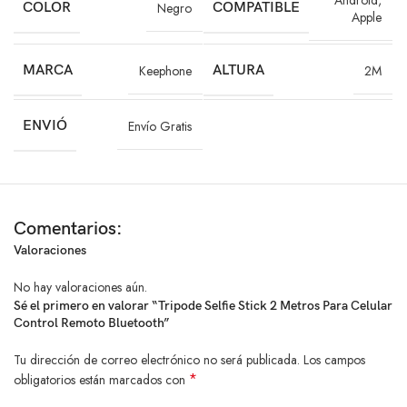
para elevar tu creatividad.
COLOR
Negro
COMPATIBLE
Apple
Ideal para influencers, creadores de contenido, viajeros y fotógrafos
que buscan estabilidad, comodidad y calidad en cada toma.
MARCA
Keephone
ALTURA
2M
No te limites, dale más altura y estabilidad a tus recuerdos con el
Trípode Selfie Stick 2m Keephone Bluetooth.
ENVIÓ
Envío Gratis
Comentarios:
Valoraciones
No hay valoraciones aún.
Sé el primero en valorar “Tripode Selfie Stick 2 Metros Para Celular
Control Remoto Bluetooth”
Tu dirección de correo electrónico no será publicada.
Los campos
*
obligatorios están marcados con