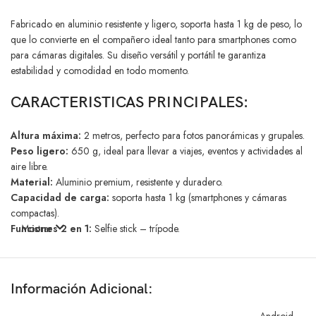
Fabricado en aluminio resistente y ligero, soporta hasta 1 kg de peso, lo
que lo convierte en el compañero ideal tanto para smartphones como
para cámaras digitales. Su diseño versátil y portátil te garantiza
estabilidad y comodidad en todo momento.
CARACTERISTICAS PRINCIPALES:
Altura máxima:
2 metros, perfecto para fotos panorámicas y grupales.
Peso ligero:
650 g, ideal para llevar a viajes, eventos y actividades al
aire libre.
Material:
Aluminio premium, resistente y duradero.
Capacidad de carga:
soporta hasta 1 kg (smartphones y cámaras
compactas).
Funciones 2 en 1:
Mostrar
Selfie stick – trípode.
Conectividad:
Bluetooth integrado para capturas remotas sin esfuerzo.
Ya sea que lo uses para crear contenido en redes sociales, grabar
Información Adicional:
vlogs, tomar fotos familiares o registrar tus aventuras al aire libre, este
trípode profesional para teléfono y cámara es el accesorio perfecto
Android
,