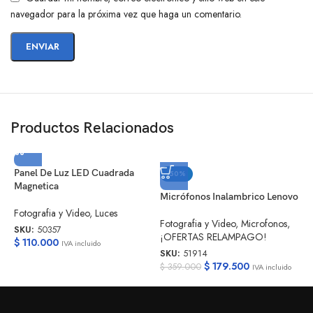
navegador para la próxima vez que haga un comentario.
Productos Relacionados
Panel De Luz LED Cuadrada
-50%
T
Magnetica
1
Micrófonos Inalambrico Lenovo
Fotografia y Video
,
Luces
F
Fotografia y Video
,
Microfonos
,
SKU:
50357
¡OFERTAS RELAMPAGO!
S
$
110.000
IVA incluido
$
SKU:
51914
$
179.500
$
359.000
IVA incluido