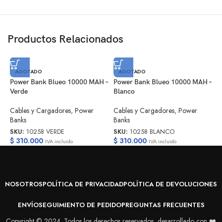
Productos Relacionados
C
AGOTADO
AGOTADO
A
Power Bank Blueo 10000 MAH –
Power Bank Blueo 10000 MAH –
T
Verde
Blanco
C
Cables y Cargadores
,
Power
Cables y Cargadores
,
Power
C
Banks
Banks
S
SKU:
10258 VERDE
SKU:
10258 BLANCO
$
$
310.000
$
310.000
IVA incluido
IVA incluido
NOSOTROS
POLÍTICA DE PRIVACIDAD
POLÍTICA DE DEVOLUCIONES
ENVÍO
SEGUIMIENTO DE PEDIDO
PREGUNTAS FRECUENTES
Copyright © 2024. Todos los derechos reservados, desarrollado con ❤️