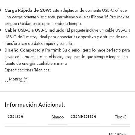
Carga Rápida de 20W:
Este adaptador de corriente USB-C ofrece
una carga potente y eficiente, permitiendo que tu iPhone 15 Pro Max se
cargue rápidamente, optimizando tu tiempo.
Cable USB-C a USB-C Incluido:
El paquete incluye un cable USB-C a
USB-C de 1 metro, ideal para conectar tu dispositivo y disfrutar de una
transferencia de datos rápida y sencilla.
Diseño Compacto y Portátil:
Su diseño ligero lo hace perfecto para
llevar en la mochila o en el bolso, asegurando que siempre tengas una
fuente de energía confiable a mano.
Especificaciones Técnicas
Mostrar
Marca:
CDM
Modelo:
CT-05
Potencia de Salida:
20W
Tipo de Conector:
USB-C a USB-C
Información Adicional:
Longitud del Cable:
1 metro
Beneficios Clave
COLOR
Blanco
CONECTOR
Tipo-C
Carga Segura y Eficiente:
Equipado con tecnología avanzada que
15
,
15Pro
,
protege tus dispositivos contra sobrecalentamientos y sobrecargas,