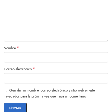
ofrece un producto de alta calidad. ¡Haz tu pedido hoy mismo y
mantén tus dispositivos siempre cargados!
*
Nombre
*
Correo electrónico
Guardar mi nombre, correo electrónico y sitio web en este
navegador para la próxima vez que haga un comentario.