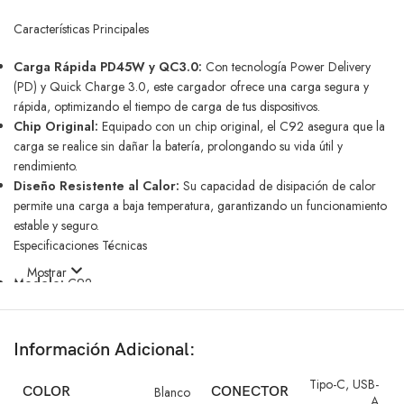
Características Principales
Carga Rápida PD45W y QC3.0:
Con tecnología Power Delivery
(PD) y Quick Charge 3.0, este cargador ofrece una carga segura y
rápida, optimizando el tiempo de carga de tus dispositivos.
Chip Original:
Equipado con un chip original, el C92 asegura que la
carga se realice sin dañar la batería, prolongando su vida útil y
rendimiento.
Diseño Resistente al Calor:
Su capacidad de disipación de calor
permite una carga a baja temperatura, garantizando un funcionamiento
estable y seguro.
Especificaciones Técnicas
Mostrar
Modelo:
C92
Entrada:
AC 110-240V, 50/60Hz
Salida USB:
5V-3A
Información Adicional:
9V-2.7A
12V-2.08A
Tipo-C
,
USB-
COLOR
Blanco
CONECTOR
A
Salida Tipo-C 1: