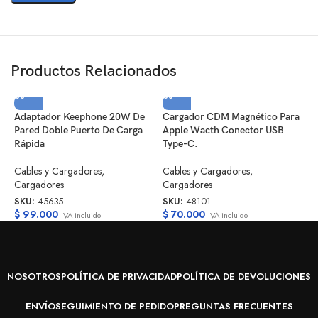
Productos Relacionados
Adaptador Keephone 20W De
Cargador CDM Magnético Para
C
Pared Doble Puerto De Carga
Apple Wacth Conector USB
T
Rápida
Type-C.
C
Cables y Cargadores
,
Cables y Cargadores
,
S
Cargadores
Cargadores
$
SKU:
45635
SKU:
48101
$
99.000
$
70.000
IVA incluido
IVA incluido
NOSOTROS
POLÍTICA DE PRIVACIDAD
POLÍTICA DE DEVOLUCIONES
ENVÍO
SEGUIMIENTO DE PEDIDO
PREGUNTAS FRECUENTES