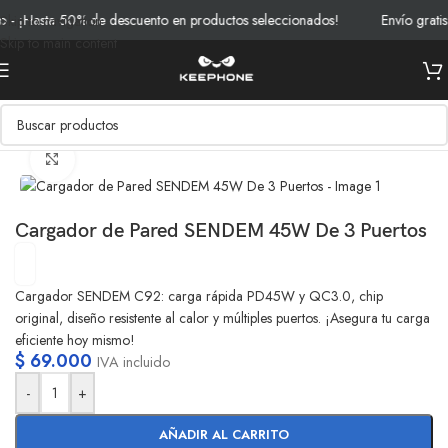
 ¡Hasta 50% de descuento en productos seleccionados!
Envío gratis 
Skip to navigation
Skip to main content
Inicio
/
Productos
/
Cables y Cargadores
Clic para ampliar
Cargador de Pared SENDEM 45W De 3 Puertos
Cargador SENDEM C92: carga rápida PD45W y QC3.0, chip
original, diseño resistente al calor y múltiples puertos. ¡Asegura tu carga
eficiente hoy mismo!
$
69.000
IVA incluido
-
+
AÑADIR AL CARRITO