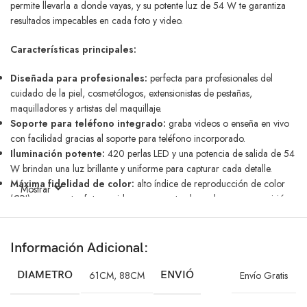
permite llevarla a donde vayas, y su potente luz de 54 W te garantiza
resultados impecables en cada foto y video.
Características principales:
Diseñada para profesionales:
perfecta para profesionales del
cuidado de la piel, cosmetólogos, extensionistas de pestañas,
maquilladores y artistas del maquillaje.
Soporte para teléfono integrado:
graba videos o enseña en vivo
con facilidad gracias al soporte para teléfono incorporado.
Iluminación potente:
420 perlas LED y una potencia de salida de 54
W brindan una luz brillante y uniforme para capturar cada detalle.
Máxima fidelidad de color:
alto índice de reproducción de color
Mostrar
(CRI) para que tus fotos y videos representen los colores con precisión.
Duradera y resistente:
fabricada con ABS y aleación de aluminio
de alta calidad para garantizar un uso prolongado.
Diseño versátil:
seis barras de luz desmontables te permiten ajustar la
Información Adicional:
proyección y el rango de luz según tus necesidades.
Portátil y ligera:
llévala contigo a cualquier lugar gracias a su diseño
DIAMETRO
61CM
,
88CM
ENVIÓ
Envío Gratis
compacto y liviano.
Ideal para: