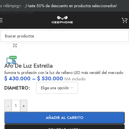
relámpago - ¡Hasta 50% de descuento en productos seleccionados!
E
Skip to navigation
Skip to main content
Inicio
/
Productos
/
Fotografia y Video
/
Luces
Clic para ampliar
Aro De Luz Estrella
Ilumina tu profesión con la luz de relleno LED más versátil del mercado
$
430.000
–
$
530.000
IVA incluido
DIAMETRO
-
+
AÑADIR AL CARRITO