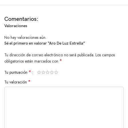
Fotografía de estudio
Maquillaje de belleza
Comentarios:
Video en vivo
Valoraciones
Enseñanza en línea
Demostraciones de productos
No hay valoraciones aún.
Y mucho más
Sé el primero en valorar “Aro De Luz Estrella”
¡No te conformes con una iluminación mediocre!
Eleva tu
trabajo al siguiente nivel con la luz de relleno LED.
Tu dirección de correo electrónico no será publicada.
Los campos
*
obligatorios están marcados con
Pide la tuya hoy mismo y experimenta la diferencia.
*
Tu puntuación
*
Tu valoración