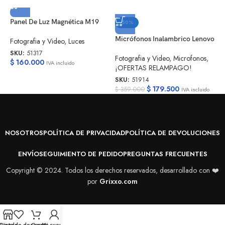
Panel De Luz Magnética M19
-50%
T
P
Micrófonos Inalambrico Lenovo
Fotografia y Video
,
Luces
B
SKU:
51317
Fotografia y Video
,
Microfonos
,
$
160.000
IVA incluido
F
¡OFERTAS RELAMPAGO!
S
SKU:
51914
$
$
179.500
$
359.000
IVA incluido
NOSOTROS
POLÍTICA DE PRIVACIDAD
POLÍTICA DE DEVOLUCIONES
ENVÍO
SEGUIMIENTO DE PEDIDO
PREGUNTAS FRECUENTES
Copyright © 2024. Todos los derechos reservados, desarrollado con ❤️
por
Grixxo.com
Tienda
Lista de deseos
Carrito
Mi cuenta