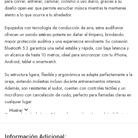
para correr, entrenar, caminar, ciclismo o uso diario, gracias a su
diseño open-ear que permite escuchar música mientras te mantienes
atento a lo que ocurre a tu alrededor.
Equipados con tecnología de conducción de aire, estos audífonos
ofrecen un sonido estéreo potente sin dañar el tímpano, brindando
mayor protección auditiva y una experiencia envolvente. Su conexión
Bluetooth 5.3 garantiza una señal estable y rápida, con baja latencia y
un alcance de hasta 10 metros, ideal para sincronizar con tu iPhone,
Android, tablet o smartwatch.
Su estructura ligera, flexible y ergonómica se adapta perfectamente a la
oreja, evitando molestias incluso durante entrenamientos intensos.
Además, son resistentes al sudor, cuentan con controles táctiles y un
micrófono con cancelación de ruido, perfecto para llamadas claras en
cualquier lugar.
Mostrar
Con una batería de hasta 8 horas de reproducción, podrás disfrutar tu
música durante todo el día. Su carga rápida por USB-C te da horas de
uso con pocos minutos de conexión.
Información Adicional: