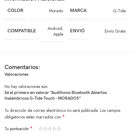
CARACTERISTICAS DESTACADAS:
COLOR
Morado
MARCA
G-Tide
Audífonos abiertos Bluetooth con diseño clip-ear ergonómico
Tecnología de conducción de aire (open-ear) para mayor seguridad y
Android
,
comodidad
COMPATIBLE
ENVIÓ
Envío Gratis
Apple
Bluetooth 5.3 – conexión estable y rápida para iOS y Android
Sonido estéreo de alta fidelidad con drivers de 14.2 mm
Micrófono para llamadas claras
Resistentes al sudor – ideales para correr, gym y deportes
Comentarios:
Controles táctiles: pausar, avanzar, retroceder, asistente de voz
Batería de larga duración: hasta 8h música / 7h llamadas
Valoraciones
Alcance inalámbrico: 10 metros
No hay valoraciones aún.
Entrada USB-C de carga rápida
Sé el primero en valorar “Audífonos Bluetooth Abiertos
Material ligero, flexible y cómodo para uso prolongado
Inalámbricos G-Tide Touch – MORADOS”
Tu dirección de correo electrónico no será publicada.
Los campos
*
obligatorios están marcados con
Contenido del paquete:
*
Tu puntuación
Audífonos abiertos G-TIDE AC01