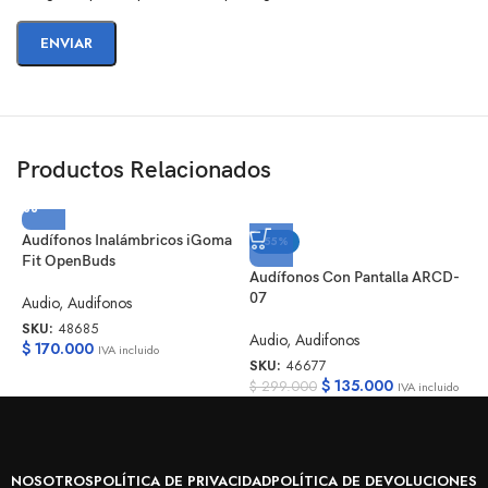
Productos Relacionados
Audífonos Inalámbricos iGoma
A
-55%
Fit OpenBuds
C
Audífonos Con Pantalla ARCD-
07
Audio
,
Audifonos
A
SKU:
48685
S
Audio
,
Audifonos
$
170.000
$
IVA incluido
SKU:
46677
$
135.000
$
299.000
IVA incluido
NOSOTROS
POLÍTICA DE PRIVACIDAD
POLÍTICA DE DEVOLUCIONES