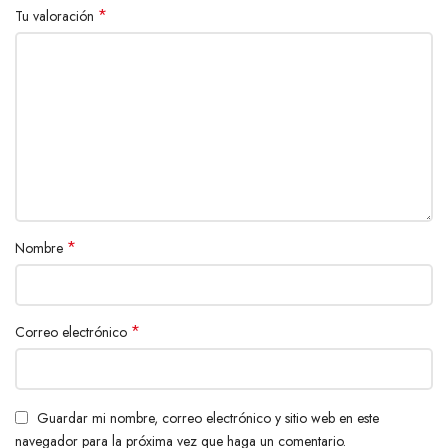
Cable de carga USB-C
*
Tu valoración
Manual de usuario
*
Nombre
*
Correo electrónico
Guardar mi nombre, correo electrónico y sitio web en este
navegador para la próxima vez que haga un comentario.