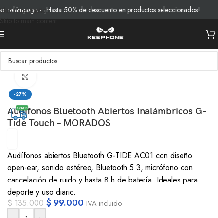
relámpago - ¡Hasta 50% de descuento en productos seleccionados!
E
Skip to navigation
Skip to main content
Inicio
/
Productos
/
Audio
Clic para ampliar
-27%
Audífonos Bluetooth Abiertos Inalámbricos G-
Tide Touch – MORADOS
Audífonos abiertos Bluetooth G-TIDE AC01 con diseño
open-ear, sonido estéreo, Bluetooth 5.3, micrófono con
cancelación de ruido y hasta 8 h de batería. Ideales para
deporte y uso diario.
$
99.000
$
135.000
IVA incluido