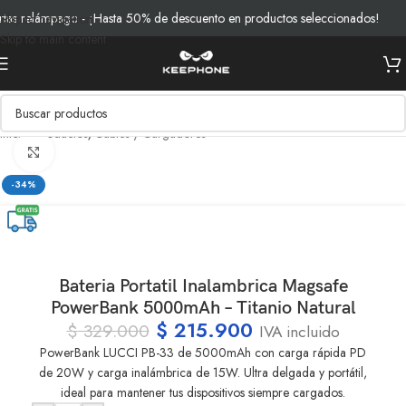
s relámpago - ¡Hasta 50% de descuento en productos seleccionados!
Skip to navigation
Skip to main content
Inicio
/
Productos
/
Cables y Cargadores
Clic para ampliar
-34%
Bateria Portatil Inalambrica Magsafe
PowerBank 5000mAh – Titanio Natural
$
215.900
$
329.000
IVA incluido
PowerBank LUCCI PB-33 de 5000mAh con carga rápida PD
de 20W y carga inalámbrica de 15W. Ultra delgada y portátil,
ideal para mantener tus dispositivos siempre cargados.