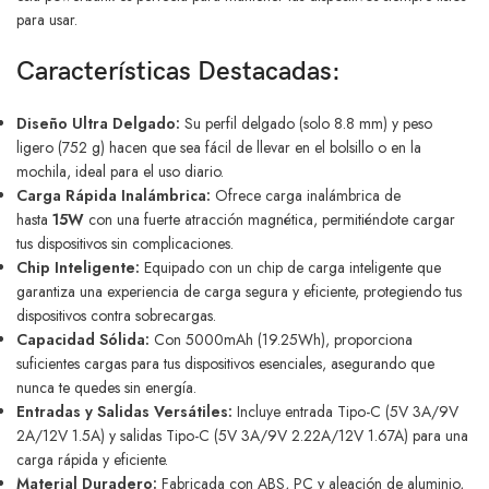
para usar.
Características Destacadas:
Diseño Ultra Delgado:
Su perfil delgado (solo 8.8 mm) y peso
ligero (752 g) hacen que sea fácil de llevar en el bolsillo o en la
mochila, ideal para el uso diario.
Carga Rápida Inalámbrica:
Ofrece carga inalámbrica de
hasta
15W
con una fuerte atracción magnética, permitiéndote cargar
tus dispositivos sin complicaciones.
Chip Inteligente:
Equipado con un chip de carga inteligente que
garantiza una experiencia de carga segura y eficiente, protegiendo tus
dispositivos contra sobrecargas.
Capacidad Sólida:
Con 5000mAh (19.25Wh), proporciona
suficientes cargas para tus dispositivos esenciales, asegurando que
nunca te quedes sin energía.
Entradas y Salidas Versátiles:
Incluye entrada Tipo-C (5V 3A/9V
2A/12V 1.5A) y salidas Tipo-C (5V 3A/9V 2.22A/12V 1.67A) para una
carga rápida y eficiente.
Material Duradero:
Fabricada con ABS, PC y aleación de aluminio,