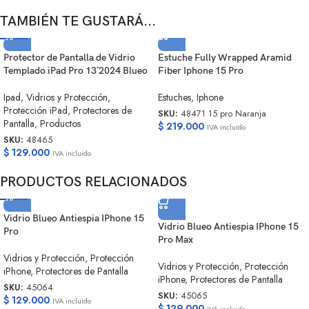
TAMBIÉN TE GUSTARÁ...
Protector de Pantalla de Vidrio
Estuche Fully Wrapped Aramid
Templado iPad Pro 13´´ 2024 Blueo
Fiber Iphone 15 Pro
Ipad
,
Vidrios y Protección
,
Estuches
,
Iphone
Protección iPad
,
Protectores de
SKU:
48471 15 pro Naranja
Pantalla
,
Productos
$
219.000
IVA incluido
SKU:
48465
$
129.000
IVA incluido
PRODUCTOS RELACIONADOS
Vidrio Blueo Antiespia IPhone 15
Vidrio Blueo Antiespia IPhone 15
Pro
Pro Max
Vidrios y Protección
,
Protección
Vidrios y Protección
,
Protección
iPhone
,
Protectores de Pantalla
iPhone
,
Protectores de Pantalla
SKU:
45064
SKU:
45065
$
129.000
IVA incluido
$
129.000
IVA incluido