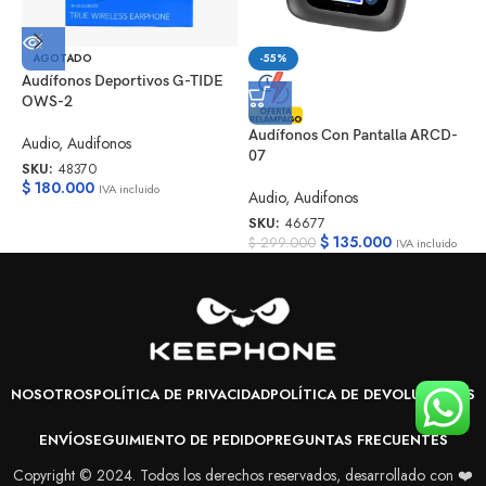
A
AGOTADO
-55%
Audífonos Deportivos G-TIDE
A
OWS-2
S
Audífonos Con Pantalla ARCD-
Audio
,
Audifonos
$
07
SKU:
48370
$
180.000
IVA incluido
Audio
,
Audifonos
SKU:
46677
$
135.000
$
299.000
IVA incluido
NOSOTROS
POLÍTICA DE PRIVACIDAD
POLÍTICA DE DEVOLUCIONES
ENVÍO
SEGUIMIENTO DE PEDIDO
PREGUNTAS FRECUENTES
Copyright © 2024. Todos los derechos reservados, desarrollado con ❤️