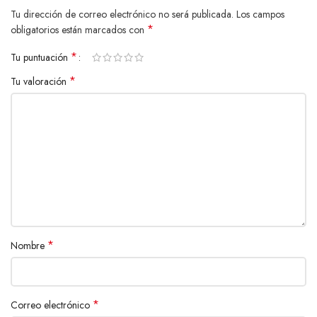
Tu dirección de correo electrónico no será publicada.
Los campos
Material:
Plástico Premium
*
obligatorios están marcados con
Aislamiento Acústico:
Sí
Impermeable:
Sí (IPX5)
*
Tu puntuación
Micrófono Integrado:
Sí
*
Tu valoración
Método de Carga:
Estuche de carga USB-C
*
Nombre
*
Correo electrónico