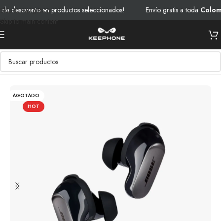
 descuento en productos seleccionados!
Envío gratis a toda
Colombi
Skip to navigation
Skip to main content
Inicio
/
Productos
/
Audio
AGOTADO
HOT