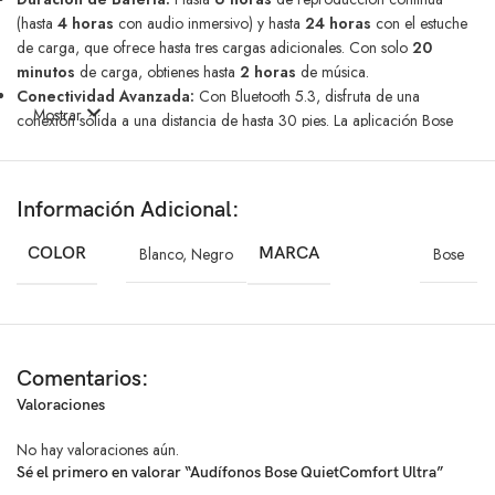
(hasta
4 horas
con audio inmersivo) y hasta
24 horas
con el estuche
de carga, que ofrece hasta tres cargas adicionales. Con solo
20
minutos
de carga, obtienes hasta
2 horas
de música.
Conectividad Avanzada:
Con Bluetooth 5.3, disfruta de una
Mostrar
conexión sólida a una distancia de hasta 30 pies. La aplicación Bose
Music te permite personalizar ajustes, verificar la duración de la batería
y gestionar dispositivos conectados.
Diseño Personalizable:
Incluye nueve combinaciones de
Información Adicional:
almohadillas y bandas de estabilidad para un ajuste perfecto. Las puntas
de silicona sellan el oído, mientras que las bandas aseguran un ajuste
COLOR
Blanco
,
Negro
MARCA
Bose
cómodo durante todo el día.
Funciones Adicionales:
Modo Silencioso y Modo Aware:
Cambia fácilmente entre un
aislamiento total del ruido y la capacidad de escuchar tu entorno sin
Comentarios:
quitarte los auriculares.
Valoraciones
Control Total:
Reproduce o pausa música, ajusta el volumen y
responde llamadas sin necesidad de tocar tu dispositivo.
No hay valoraciones aún.
Especificaciones Técnicas:
Sé el primero en valorar “Audífonos Bose QuietComfort Ultra”