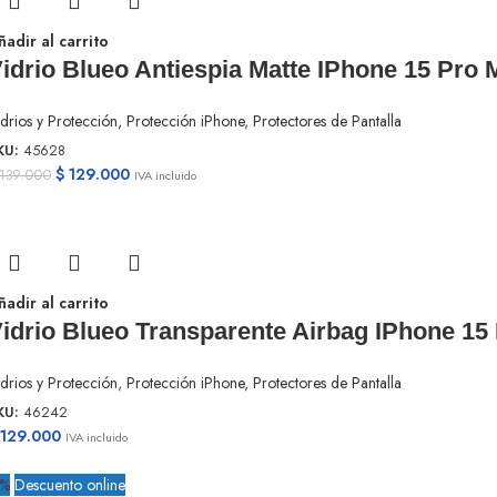
ñadir al carrito
idrio Blueo Antiespia Matte IPhone 15 Pro 
drios y Protección
,
Protección iPhone
,
Protectores de Pantalla
KU:
45628
$
129.000
139.000
IVA incluido
ñadir al carrito
idrio Blueo Transparente Airbag IPhone 15
drios y Protección
,
Protección iPhone
,
Protectores de Pantalla
KU:
46242
129.000
IVA incluido
7%
Descuento online