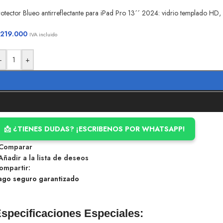
otector Blueo antirreflectante para iPad Pro 13´´ 2024: vidrio templado HD,
219.000
IVA incluido
-
+
📩 ¿TIENES DUDAS? ¡ESCRIBENOS POR WHATSAPP!
Comparar
Añadir a la lista de deseos
ompartir:
ago seguro garantizado
specificaciones Especiales: