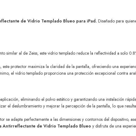
reflectante de Vidrio Templado Blueo para iPad.
Diseñado para quienes
o similar al de Zeiss, este vidrio templado reduce la reflectividad a solo 0.8
 este protector maximiza la claridad de la pantalla, ofreciendo una experienci
nimo, el vidrio templado proporciona una protección excepcional contra ara
oaplicación, eliminando el polvo estático y garantizando una instalación rápida
zar el deslumbramiento y mejorar la percepción de la pantalla, lo que result
or se adapta perfectamente a las dimensiones y contornos del dispositivo, as
la Antirreflectante de Vidrio Templado Blueo
y disfruta de una experie