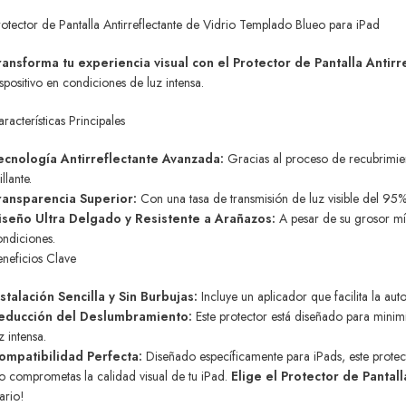
otector de Pantalla Antirreflectante de Vidrio Templado Blueo para iPad
ransforma tu experiencia visual con el Protector de Pantalla Antir
spositivo en condiciones de luz intensa.
racterísticas Principales
ecnología Antirreflectante Avanzada:
Gracias al proceso de recubrimient
illante.
ransparencia Superior:
Con una tasa de transmisión de luz visible del 95%,
iseño Ultra Delgado y Resistente a Arañazos:
A pesar de su grosor mí
ondiciones.
eneficios Clave
nstalación Sencilla y Sin Burbujas:
Incluye un aplicador que facilita la aut
educción del Deslumbramiento:
Este protector está diseñado para minimi
z intensa.
ompatibilidad Perfecta:
Diseñado específicamente para iPads, este protect
o comprometas la calidad visual de tu iPad.
Elige el Protector de Pantal
ario!