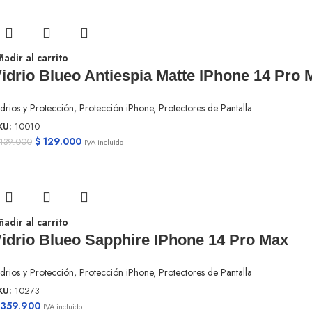
ñadir al carrito
idrio Blueo Antiespia Matte IPhone 14 Pro 
drios y Protección
,
Protección iPhone
,
Protectores de Pantalla
KU:
10010
$
129.000
139.000
IVA incluido
ñadir al carrito
idrio Blueo Sapphire IPhone 14 Pro Max
drios y Protección
,
Protección iPhone
,
Protectores de Pantalla
KU:
10273
359.900
IVA incluido