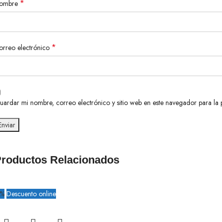
*
ombre
*
orreo electrónico
uardar mi nombre, correo electrónico y sitio web en este navegador para la
roductos Relacionados
7%
Descuento online