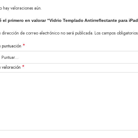
o hay valoraciones aún.
é el primero en valorar “Vidrio Templado Antirreflectante para iPa
 dirección de correo electrónico no será publicada.
Los campos obligatorio
*
u puntuación
*
u valoración