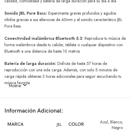
calidad, comodidad y batería de larga duración para su día a día.
Sonido JBL Pure Bass:
Experimenta graves profundos y agudos
nítidos gracias a sus altavoces de 40mm y el sonido característico JBL
Pure Bass.
Conectividad inalámbrica Bluetooth 5.3:
Reproduce tu música de
forma inalámbrica desde tu celular, tableta o cualquier dispositivo con
Bluetooth a una distancia de hasta 10 metros.
Batería de larga duración:
Disfruta de hasta 57 horas de
reproducción con una sola carga. Además, con solo 5 minutos de
carga rápida obtienes 3 horas adicionales para seguir escuchando tu
música favorita.
Mostrar
Llamadas con manos libres y asistente de voz:
Gestiona tus
llamadas, reproduce, pausa y cambia de canción directamente desde
los auriculares. También puedes activar tu asistente de voz (Siri o
Información Adicional:
Google Assistant) para mayor comodidad.
Azul
,
Blanco
,
MARCA
JBL
COLOR
Cómodos y ligeros:
El diseño supraaural y las almohadillas suaves te
Negro