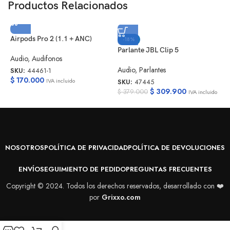
Productos Relacionados
Airpods Pro 2 (1.1 + ANC)
-18%
Parlante JBL Clip 5
Audio
,
Audifonos
P
Audio
,
Parlantes
SKU:
44461-1
$
170.000
A
IVA incluido
SKU:
47445
$
309.900
$
379.000
IVA incluido
S
$
NOSOTROS
POLÍTICA DE PRIVACIDAD
POLÍTICA DE DEVOLUCIONES
ENVÍO
SEGUIMIENTO DE PEDIDO
PREGUNTAS FRECUENTES
Copyright © 2024. Todos los derechos reservados, desarrollado con ❤️
por
Grixxo.com