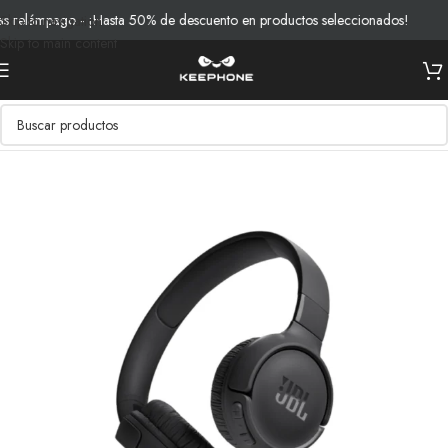
relámpago - ¡Hasta 50% de descuento en productos seleccionados!
E
Skip to navigation
Skip to main content
Inicio
/
Productos
/
Audio