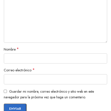
Headphones Bose Noise Cancelling 700 UC. ¡Haz clic en “Añadir al
carrito” y sumérgete en un mundo de sonido puro y envolvente!
*
Nombre
*
Correo electrónico
Guardar mi nombre, correo electrónico y sitio web en este
navegador para la próxima vez que haga un comentario.