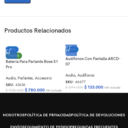
Productos Relacionados
-13%
-55%
NUEVO
Audífonos Con Pantalla ARCD-
Batería Para Parlante Bose S1
07
Pro
Audio
,
Audifonos
Audio
,
Parlantes
,
Accesorio
SKU:
46677
SKU:
43636
$
135.000
$
299.000
IVA incluido
$
780.000
$
900.000
IVA incluido
NOSOTROS
POLÍTICA DE PRIVACIDAD
POLÍTICA DE DEVOLUCIONES
ENVÍO
SEGUIMIENTO DE PEDIDO
PREGUNTAS FRECUENTES