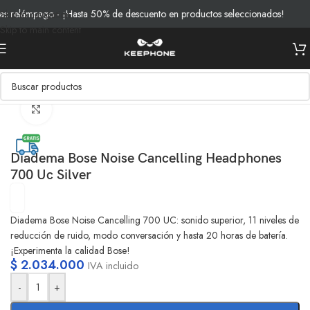
 relámpago - ¡Hasta 50% de descuento en productos seleccionados!
E
Skip to navigation
Skip to main content
Inicio
/
Productos
/
Audio
Clic para ampliar
Diadema Bose Noise Cancelling Headphones
700 Uc Silver
Diadema Bose Noise Cancelling 700 UC: sonido superior, 11 niveles de
reducción de ruido, modo conversación y hasta 20 horas de batería.
¡Experimenta la calidad Bose!
$
2.034.000
IVA incluido
-
+