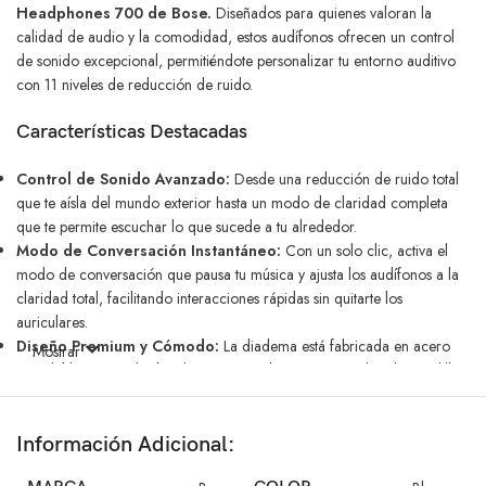
Headphones 700 de Bose.
Diseñados para quienes valoran la
calidad de audio y la comodidad, estos audífonos ofrecen un control
de sonido excepcional, permitiéndote personalizar tu entorno auditivo
con 11 niveles de reducción de ruido.
Características Destacadas
Control de Sonido Avanzado:
Desde una reducción de ruido total
que te aísla del mundo exterior hasta un modo de claridad completa
que te permite escuchar lo que sucede a tu alrededor.
Modo de Conversación Instantáneo:
Con un solo clic, activa el
modo de conversación que pausa tu música y ajusta los audífonos a la
claridad total, facilitando interacciones rápidas sin quitarte los
auriculares.
Diseño Premium y Cómodo:
La diadema está fabricada en acero
Mostrar
inoxidable con acabados de primer nivel, mientras que las almohadillas
son de espuma con textura de gel ultrasuave, garantizando comodidad
durante largas horas de uso.
Beneficios Clave
Información Adicional: