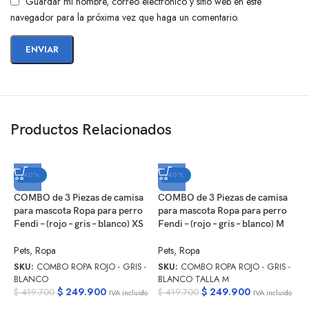
Guardar mi nombre, correo electrónico y sitio web en este
navegador para la próxima vez que haga un comentario.
Productos Relacionados
-40%
-40%
COMBO de 3 Piezas de camisa
COMBO de 3 Piezas de camisa
C
para mascota Ropa para perro
para mascota Ropa para perro
p
Fendi – (rojo – gris – blanco) XS
Fendi – (rojo – gris – blanco) M
F
Pets
,
Ropa
Pets
,
Ropa
P
SKU:
COMBO ROPA ROJO - GRIS -
SKU:
COMBO ROPA ROJO - GRIS -
S
BLANCO
BLANCO TALLA M
O
$
249.900
$
249.900
$
419.700
$
419.700
$
IVA incluido
IVA incluido