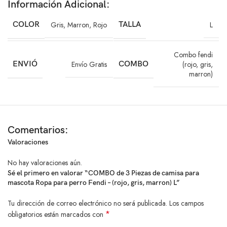
Información Adicional:
3 camisas para perro o gato
COLOR
Gris
,
Marron
,
Rojo
TALLA
L
Colores surtidos
Combo fendi
Estampado estilo Fendi
ENVIÓ
Envío Gratis
COMBO
(rojo, gris,
marron)
Características principales
Tipo: Camisa para perro y gato
Diseño: Estampado Fendi
Comentarios:
Valoraciones
Material: Tela estirable y resistente
No hay valoraciones aún.
Ajuste cómodo y seguro
Sé el primero en valorar “COMBO de 3 Piezas de camisa para
mascota Ropa para perro Fendi – (rojo, gris, marron) L”
Ligeras y suaves al tacto
Tu dirección de correo electrónico no será publicada.
Los campos
Aptas para uso diario
*
obligatorios están marcados con