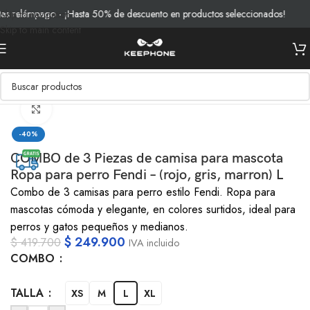
 relámpago - ¡Hasta 50% de descuento en productos seleccionados!
E
Skip to navigation
Skip to main content
Inicio
/
Pets
/
Ropa
Clic para ampliar
-40%
COMBO de 3 Piezas de camisa para mascota
Ropa para perro Fendi – (rojo, gris, marron) L
Combo de 3 camisas para perro estilo Fendi. Ropa para
mascotas cómoda y elegante, en colores surtidos, ideal para
perros y gatos pequeños y medianos.
$
249.900
$
419.700
IVA incluido
COMBO
TALLA
XS
M
L
XL