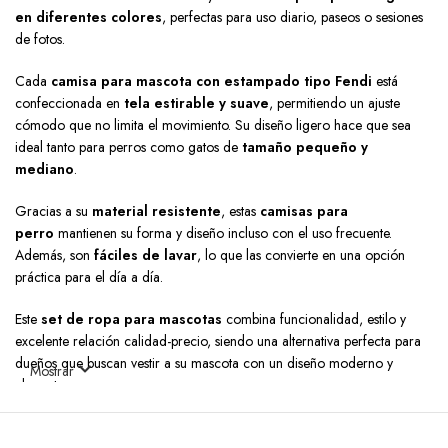
en diferentes colores
, perfectas para uso diario, paseos o sesiones
de fotos.
Cada
camisa para mascota con estampado tipo Fendi
está
confeccionada en
tela estirable y suave
, permitiendo un ajuste
cómodo que no limita el movimiento. Su diseño ligero hace que sea
ideal tanto para perros como gatos de
tamaño pequeño y
mediano
.
Gracias a su
material resistente
, estas
camisas para
perro
mantienen su forma y diseño incluso con el uso frecuente.
Además, son
fáciles de lavar
, lo que las convierte en una opción
práctica para el día a día.
Este
set de ropa para mascotas
combina funcionalidad, estilo y
excelente relación calidad-precio, siendo una alternativa perfecta para
dueños que buscan vestir a su mascota con un diseño moderno y
Mostrar
elegante.
Incluye