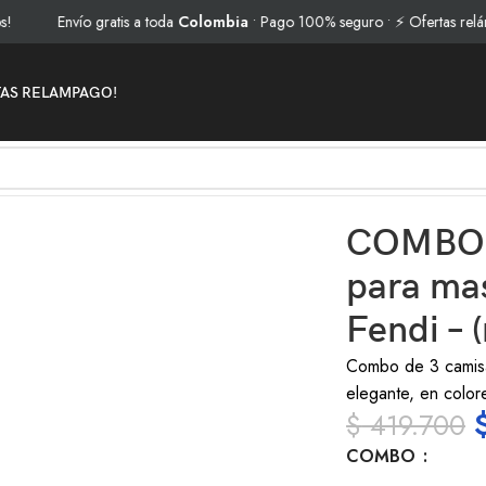
Envío gratis a toda
Colombia
• Pago 100% seguro • ⚡ Ofertas relámpago
TAS RELAMPAGO!
para perro Fendi – (rojo – blanco – Marron) XL
COMBO d
para ma
Fendi – 
Combo de 3 camisa
elegante, en color
$
419.700
COMBO