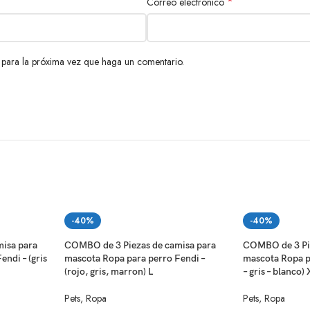
*
Correo electrónico
 para la próxima vez que haga un comentario.
-40%
-40%
isa para
COMBO de 3 Piezas de camisa para
COMBO de 3 Pie
ndi – (gris
mascota Ropa para perro Fendi –
mascota Ropa pa
(rojo, gris, marron) L
– gris – blanco) 
Pets
,
Ropa
Pets
,
Ropa