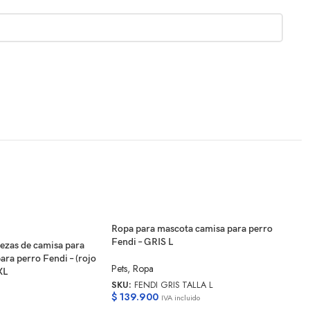
Ropa para mascota camisa para perro
Fendi – GRIS L
zas de camisa para
ra perro Fendi – (rojo
Pets
,
Ropa
XL
SKU:
FENDI GRIS TALLA L
$
139.900
IVA incluido