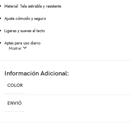
Material: Tela estirable y resistente
Ajuste cómodo y seguro
Ligeras y suaves al tacto
Aptas para uso diario
Mostrar
Cuidados
Lavado a mano o en lavadora suave
Información Adicional:
No usar secadora
COLOR
No planchar
ENVIÓ
Ideal para:
Perros y gatos pequeños y medianos