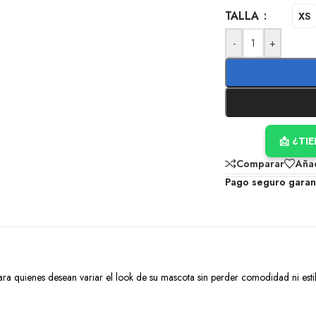
TALLA
XS
-
+
📩 ¿TI
Comparar
Añad
Pago seguro garan
ara quienes desean variar el look de su mascota sin perder comodidad ni estilo