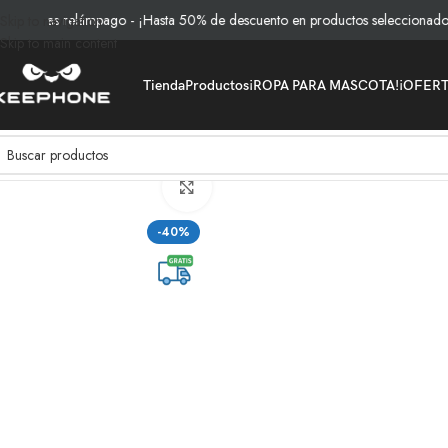
tas relámpago - ¡Hasta 50% de descuento en productos seleccionados!
Skip to navigation
Skip to main content
Tienda
Productos
¡ROPA PARA MASCOTA!
¡OFER
Inicio
/
Pets
/
Ropa
/
COMBO de 3 Piezas de camisa para mascota Ropa 
Clic para ampliar
-40%