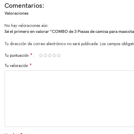
Uso diario y paseos
Comentarios:
Valoraciones
Mascotas con estilo
No hay valoraciones aún.
Dueños que buscan
ropa para su mascota en combo
Sé el primero en valorar “COMBO de 3 Piezas de camisa para mascota R
Tu dirección de correo electrónico no será publicada.
Los campos obligat
*
Tu puntuación
*
Tu valoración