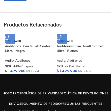
Productos Relacionados
AGOTADO
AGOTADO
Audífonos Bose QuietComfort
Audífonos Bose QuietComfort
P
Ultra – Negro
Ultra – Blanco
A
Audio
,
Audifonos
Audio
,
Audifonos
S
SKU:
44967 negros
SKU:
44967 Blanco
$
$
1.499.900
$
1.499.900
IVA incluido
IVA incluido
NOSOTROS
POLÍTICA DE PRIVACIDAD
POLÍTICA DE DEVOLUCIONES
ENVÍO
SEGUIMIENTO DE PEDIDO
PREGUNTAS FRECUENTES