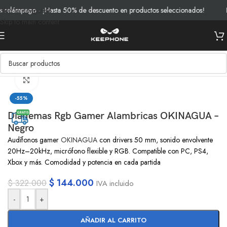
relámpago - ¡Hasta 50% de descuento en productos seleccionados!
En
Skip to navigation
Skip to main content
Inicio
/
Productos
/
Audio
Clic para ampliar
-55%
Diademas Rgb Gamer Alambricas OKINAGUA –
Negro
Audífonos gamer
OKINAGUA
con drivers 50 mm, sonido envolvente
20Hz–20kHz, micrófono flexible y RGB. Compatible con PC, PS4,
Xbox y más. Comodidad y potencia en cada partida
$
144.000
$
322.000
IVA incluido
-
+
AÑADIR AL CARRITO