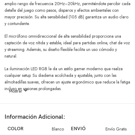
amplio rango de frecuencia 20Hz–20kHz, permitiéndote percibir cada
detalle del juego como pasos, disparos y efectos ambientales con
mayor precisión. Su alta sensibilidad (105 dB) garantiza un audio claro
y contundente.
El micrófono omnidireccional de alta sensibilidad proporciona una
captación de voz nítida y estable, ideal para partidas online, chat de voz
y streaming. Además, su diseño flexible facilita un uso cómodo y
natural.
La iluminación LED RGB le da un estilo gamer moderno que realza
cualquier setup. Su diadema acolchada y ajustable, junto con las
almohadillas suaves, ofrecen un ajuste ergonómico que reduce la fatiga
incluso en sesiones prolongadas.
Mostrar
Gracias a su conexión dual USB + jack 3.5 mm, es compatible con PC,
PS4, consolas y otros dispositivos, ofreciendo versatilidad y estabilidad
en la conexión. El cable de 2.2 metros brinda libertad de movimiento
Información Adicional:
sin interrupciones.
COLOR
Blanco
ENVIÓ
Envío Gratis