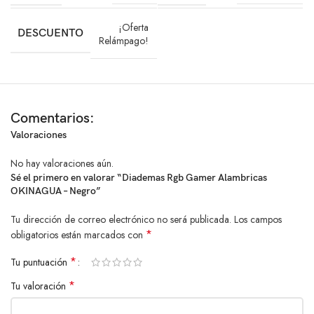
Características destacadas:
¡Oferta
DESCUENTO
Relámpago!
Audífonos gamer alámbricos RGB
Drivers de 50 mm para sonido envolvente
Micrófono omnidireccional HD
Iluminación LED RGB
Comentarios:
Diadema cómoda y ajustable
Cable largo de 2.2 m
Valoraciones
Conexión USB + 3.5 mm
No hay valoraciones aún.
Ideal para gaming, chat y streaming
Sé el primero en valorar “Diademas Rgb Gamer Alambricas
OKINAGUA – Negro”
Tu dirección de correo electrónico no será publicada.
Los campos
Los audífonos gamer RGB OKINAGUA son la opción ideal si buscas
*
obligatorios están marcados con
potencia de sonido, comodidad y estilo, todo en un solo dispositivo
pensado para gamers exigentes.
*
Tu puntuación
*
Tu valoración