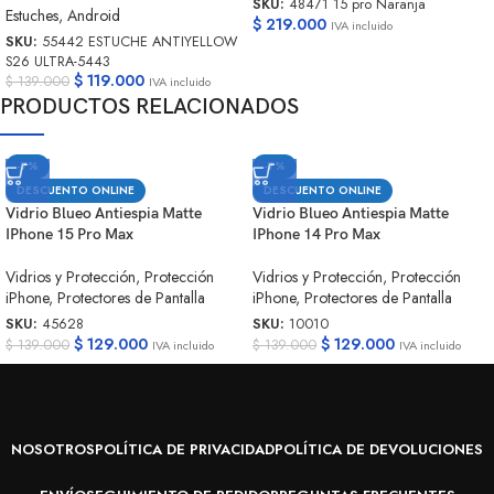
SKU:
48471 15 pro Naranja
Estuches
,
Android
$
219.000
IVA incluido
SKU:
55442 ESTUCHE ANTIYELLOW
S26 ULTRA-5443
$
119.000
$
139.000
IVA incluido
PRODUCTOS RELACIONADOS
-7%
-7%
DESCUENTO ONLINE
DESCUENTO ONLINE
Vidrio Blueo Antiespia Matte
Vidrio Blueo Antiespia Matte
IPhone 15 Pro Max
IPhone 14 Pro Max
Vidrios y Protección
,
Protección
Vidrios y Protección
,
Protección
iPhone
,
Protectores de Pantalla
iPhone
,
Protectores de Pantalla
SKU:
45628
SKU:
10010
$
129.000
$
129.000
$
139.000
$
139.000
IVA incluido
IVA incluido
NOSOTROS
POLÍTICA DE PRIVACIDAD
POLÍTICA DE DEVOLUCIONES