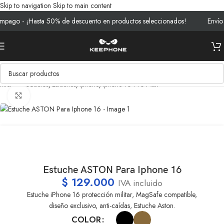
Skip to navigation
Skip to main content
pago - ¡Hasta 50% de descuento en productos seleccionados!
Envío g
Inicio
/
Productos
/
Estuches
/
Iphone
/
Iphone 16 Pro Max
Clic para ampliar
Estuche ASTON Para Iphone 16
$
129.000
IVA incluido
Estuche iPhone 16 protección militar, MagSafe compatible,
diseño exclusivo, anti-caídas, Estuche Aston.
COLOR