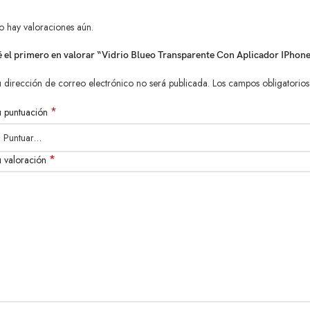
o hay valoraciones aún.
é el primero en valorar “Vidrio Blueo Transparente Con Aplicador IPhone
 dirección de correo electrónico no será publicada.
Los campos obligatorio
*
u puntuación
*
u valoración