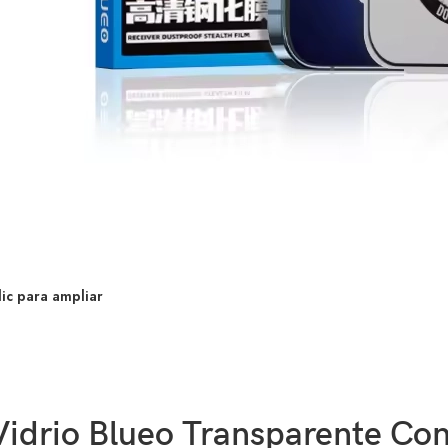
lic para ampliar
Vidrio Blueo Transparente Con