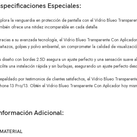
specificaciones Especiales:
plora la vanguardia en protección de pantalla con el Vidrio Blueo Transparen
mbién ofrece una nitidez incomparable en cada detalle.
acias a su avanzada tecnología, el Vidrio Blueo Transparente Con Aplicador p
añazos, golpes y polvo ambiental, sin comprometer la calidad de visualizació
 diseño con bordes 2.5D asegura un ajuste perfecto y una sensación suave al
cilita una instalación rápida y sin burbujas, asegurando un ajuste perfecto d
spaldado por testimonios de clientes satisfechos, el Vidrio Blueo Transpare
hone 13 Pro/13. Obtén el Vidrio Blueo Transparente Con Aplicador hoy mismo y 
nformación Adicional:
MATERIAL