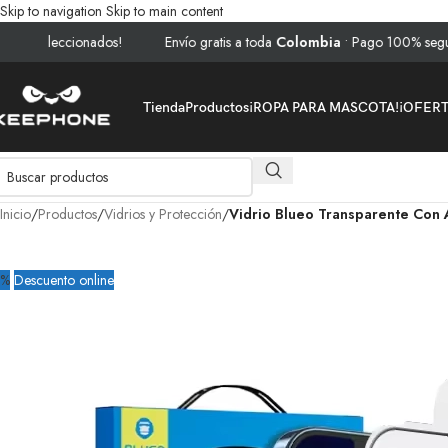
Skip to navigation
Skip to main content
eccionados!
Envío gratis a toda
Colombia
• Pago 100% seguro • ⚡ Ofe
Tienda
Productos
¡ROPA PARA MASCOTA!
¡OFER
Inicio
/
Productos
/
Vidrios y Protección
/
Vidrio Blueo Transparente Con A
8%
Descuento online