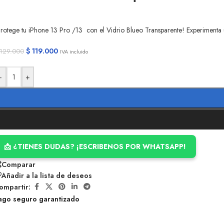
rotege tu iPhone 13 Pro /13 con el Vidrio Blueo Transparente! Experimenta u
$
119.000
129.000
IVA incluido
-
+
📩 ¿TIENES DUDAS? ¡ESCRIBENOS POR WHATSAPP!
Comparar
Añadir a la lista de deseos
ompartir:
ago seguro garantizado