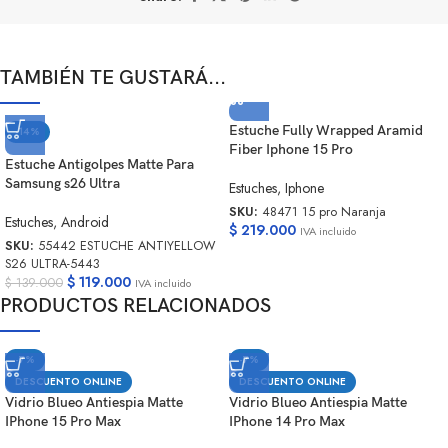
TAMBIÉN TE GUSTARÁ...
Estuche Fully Wrapped Aramid
-14%
Fiber Iphone 15 Pro
Estuche Antigolpes Matte Para
Samsung s26 Ultra
Estuches
,
Iphone
SKU:
48471 15 pro Naranja
Estuches
,
Android
$
219.000
IVA incluido
SKU:
55442 ESTUCHE ANTIYELLOW
S26 ULTRA-5443
$
119.000
$
139.000
IVA incluido
PRODUCTOS RELACIONADOS
-7%
-7%
DESCUENTO ONLINE
DESCUENTO ONLINE
Vidrio Blueo Antiespia Matte
Vidrio Blueo Antiespia Matte
IPhone 15 Pro Max
IPhone 14 Pro Max