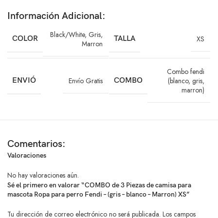
Incluye
Información Adicional:
3 camisas para perro o gato
Black/White
,
Gris
,
COLOR
TALLA
XS
Marron
Colores surtidos
Estampado estilo Fendi
Combo fendi
ENVIÓ
Envío Gratis
COMBO
(blanco, gris,
Características principales
marron)
Tipo: Camisa para perro y gato
Diseño: Estampado Fendi
Comentarios:
Material: Tela estirable y resistente
Valoraciones
Ajuste cómodo y seguro
No hay valoraciones aún.
Sé el primero en valorar “COMBO de 3 Piezas de camisa para
Ligeras y suaves al tacto
mascota Ropa para perro Fendi – (gris – blanco – Marron) XS”
Tu dirección de correo electrónico no será publicada.
Los campos
Aptas para uso diario