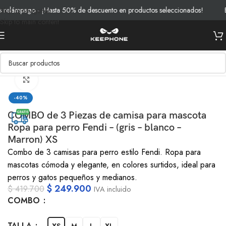
elámpago - ¡Hasta 50% de descuento en productos seleccionados!
En
Skip to navigation
Skip to main content
Inicio
/
Pets
/
Ropa
Clic para ampliar
-40%
COMBO de 3 Piezas de camisa para mascota
Ropa para perro Fendi – (gris – blanco –
Marron) XS
Combo de 3 camisas para perro estilo Fendi. Ropa para
mascotas cómoda y elegante, en colores surtidos, ideal para
perros y gatos pequeños y medianos.
$
249.900
$
419.700
IVA incluido
COMBO
TALLA
XS
M
L
XL