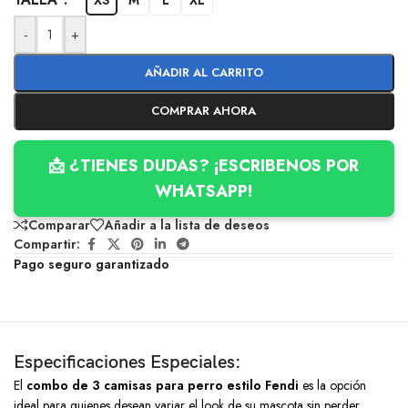
-
+
AÑADIR AL CARRITO
COMPRAR AHORA
📩 ¿TIENES DUDAS? ¡ESCRIBENOS POR
WHATSAPP!
Comparar
Añadir a la lista de deseos
Compartir:
Pago seguro garantizado
Especificaciones Especiales:
El
combo de 3 camisas para perro estilo Fendi
es la opción
ideal para quienes desean variar el look de su mascota sin perder