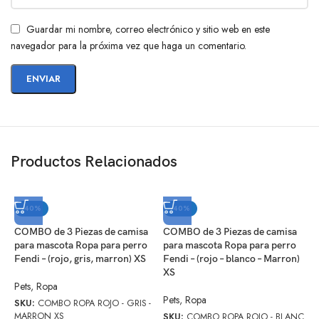
Guardar mi nombre, correo electrónico y sitio web en este
navegador para la próxima vez que haga un comentario.
Productos Relacionados
-40%
-40%
COMBO de 3 Piezas de camisa
COMBO de 3 Piezas de camisa
C
para mascota Ropa para perro
para mascota Ropa para perro
p
Fendi – (rojo, gris, marron) XS
Fendi – (rojo – blanco – Marron)
F
XS
Pets
,
Ropa
P
Pets
,
Ropa
SKU:
COMBO ROPA ROJO - GRIS -
S
MARRON XS
B
SKU:
COMBO ROPA ROJO - BLANC