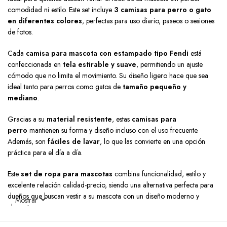
comodidad ni estilo. Este set incluye
3 camisas para perro o gato
en diferentes colores
, perfectas para uso diario, paseos o sesiones
de fotos.
Cada
camisa para mascota con estampado tipo Fendi
está
confeccionada en
tela estirable y suave
, permitiendo un ajuste
cómodo que no limita el movimiento. Su diseño ligero hace que sea
ideal tanto para perros como gatos de
tamaño pequeño y
mediano
.
Gracias a su
material resistente
, estas
camisas para
perro
mantienen su forma y diseño incluso con el uso frecuente.
Además, son
fáciles de lavar
, lo que las convierte en una opción
práctica para el día a día.
Este
set de ropa para mascotas
combina funcionalidad, estilo y
excelente relación calidad-precio, siendo una alternativa perfecta para
dueños que buscan vestir a su mascota con un diseño moderno y
Mostrar
elegante.