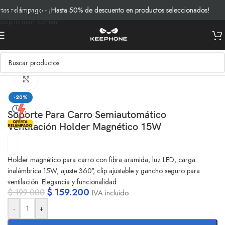
s relámpago - ¡Hasta 50% de descuento en productos seleccionados!
Skip to navigation
Skip to main content
Inicio
/
Productos
/
Soportes
Clic para ampliar
-20%
Soporte Para Carro Semiautomático
Ventilación Holder Magnético 15W
Holder magnético para carro con fibra aramida, luz LED, carga
inalámbrica 15W, ajuste 360°, clip ajustable y gancho seguro para
ventilación. Elegancia y funcionalidad.
$
159.200
$
199.000
IVA incluido
-
+