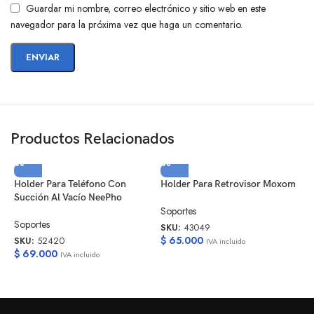
Guardar mi nombre, correo electrónico y sitio web en este
navegador para la próxima vez que haga un comentario.
Productos Relacionados
Holder Para Teléfono Con
Holder Para Retrovisor Moxom
S
Succión Al Vacío NeePho
H
Soportes
Soportes
S
SKU:
43049
$
65.000
SKU:
52420
S
IVA incluido
$
69.000
$
IVA incluido