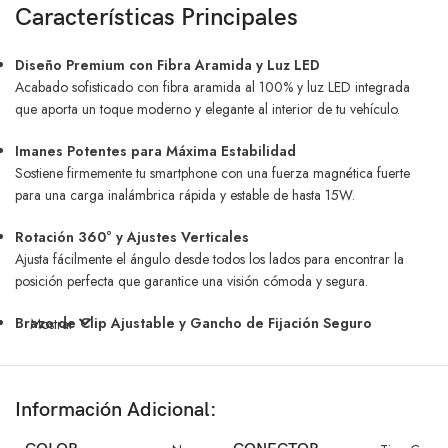
Características Principales
Diseño Premium con Fibra Aramida y Luz LED
Acabado sofisticado con fibra aramida al 100% y luz LED integrada
que aporta un toque moderno y elegante al interior de tu vehículo.
Imanes Potentes para Máxima Estabilidad
Sostiene firmemente tu smartphone con una fuerza magnética fuerte
para una carga inalámbrica rápida y estable de hasta 15W.
Rotación 360° y Ajustes Verticales
Ajusta fácilmente el ángulo desde todos los lados para encontrar la
posición perfecta que garantice una visión cómoda y segura.
Brazo de Clip Ajustable y Gancho de Fijación Seguro
Mostrar
El brazo ajustable sujeta el teléfono fuertemente, mientras que el gancho
de clip se ancla firmemente a las rejillas de ventilación para mantener
todo en su lugar sin obstruir el flujo de aire.
Información Adicional:
Beneficios: