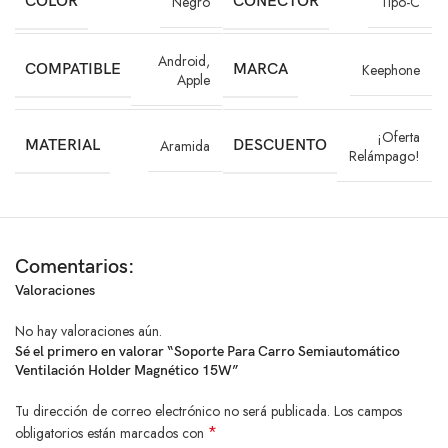
COLOR
Negro
CONECTOR
Tipo-C
Mantén tu teléfono visible y cargado con estilo durante tus trayectos.
Android
,
COMPATIBLE
MARCA
Keephone
Flexibilidad total para ajustar la vista a tu comodidad.
Apple
Diseño robusto y elegante que complementa tu carro.
¡Oferta
MATERIAL
Aramida
DESCUENTO
Relámpago!
Instalación rápida y segura, sin riesgo para la ventilación.
El
holder magnético para carro
con fibra aramida y luz LED es el
accesorio indispensable para quienes buscan calidad, estética y
funcionalidad. Con carga inalámbrica rápida y ajuste cómodo,
Comentarios:
transforma tu experiencia de manejo.
Valoraciones
No hay valoraciones aún.
Sé el primero en valorar “Soporte Para Carro Semiautomático
Ventilación Holder Magnético 15W”
Tu dirección de correo electrónico no será publicada.
Los campos
*
obligatorios están marcados con