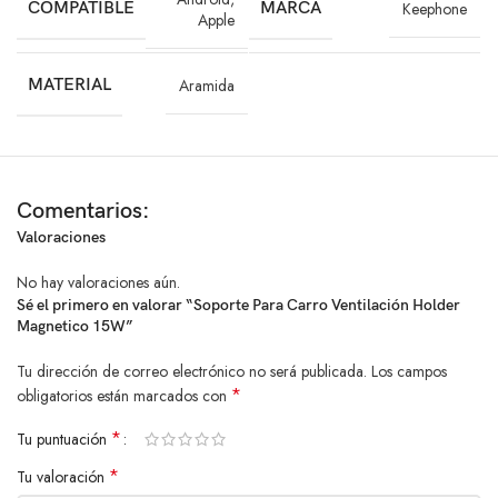
COMPATIBLE
MARCA
Keephone
Mantén tu teléfono siempre visible y cargado durante tus viajes.
Apple
Ajusta la posición fácilmente para una experiencia cómoda y segura.
MATERIAL
Aramida
Diseño resistente y elegante que aporta estilo a tu vehículo.
Instalación sencilla y sin complicaciones, sin dañar el interior de tu
automóvil.
Comentarios:
El
holder magnético para carro
es la solución ideal para quienes
Valoraciones
buscan un soporte duradero, funcional y con carga rápida inalámbrica.
Con estilo premium y practicidad, transforma cada viaje en una
No hay valoraciones aún.
experiencia más cómoda y segura.
Sé el primero en valorar “Soporte Para Carro Ventilación Holder
Magnetico 15W”
Tu dirección de correo electrónico no será publicada.
Los campos
*
obligatorios están marcados con
*
Tu puntuación
*
Tu valoración