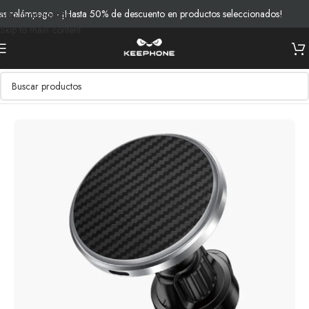
relámpago - ¡Hasta 50% de descuento en productos seleccionados!
En
Skip to navigation
Skip to main content
Inicio
/
Productos
/
Soportes