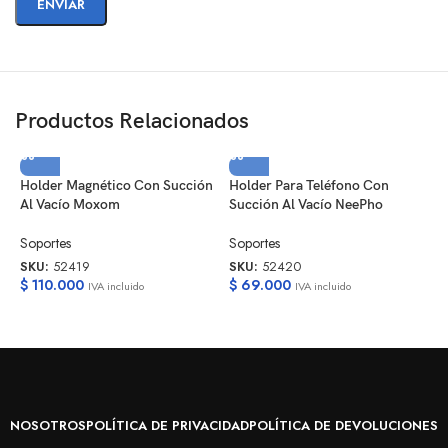
Productos Relacionados
Holder Magnético Con Succión
Holder Para Teléfono Con
H
Al Vacío Moxom
Succión Al Vacío NeePho
S
Soportes
Soportes
S
$
SKU:
52419
SKU:
52420
$
110.000
$
69.000
IVA incluido
IVA incluido
NOSOTROS
POLÍTICA DE PRIVACIDAD
POLÍTICA DE DEVOLUCIONES