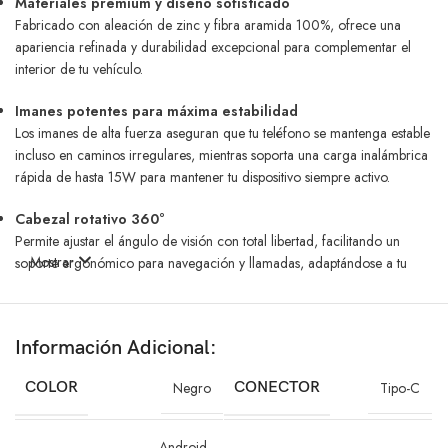
Materiales premium y diseño sofisticado
Fabricado con aleación de zinc y fibra aramida 100%, ofrece una
apariencia refinada y durabilidad excepcional para complementar el
interior de tu vehículo.
Imanes potentes para máxima estabilidad
Los imanes de alta fuerza aseguran que tu teléfono se mantenga estable
incluso en caminos irregulares, mientras soporta una carga inalámbrica
rápida de hasta 15W para mantener tu dispositivo siempre activo.
Cabezal rotativo 360°
Permite ajustar el ángulo de visión con total libertad, facilitando un
Mostrar
soporte ergonómico para navegación y llamadas, adaptándose a tu
posición ideal.
Diseño compacto con gancho seguro
Información Adicional:
Se fija de forma firme y segura a las rejillas de ventilación sin bloquear
la salida de aire, optimizando espacio y funcionalidad en tu carro.
COLOR
Negro
CONECTOR
Tipo-C
Beneficios:
Android
,