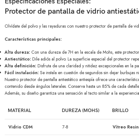
Especificaciones Especiales:
Protector de pantalla de vidrio antiestát
Olvídate del polvo y las rayaduras con nuestro protector de pantalla de vidr
Características principales:
Alta dureza:
Con una dureza de 7H en la escala de Mohs, este protector 
Antiestático:
Dile adiós al polvo. La superficie especial del protector repe
Alta definición:
Disfruta de una claridad y nitidez excepcionales en la pan
Fácil instalación:
Se instala en cuestión de segundos sin dejar burbujas n
Nuestro protector de pantalla antiestático antiespía ofrece una característi
contenido desde ángulos laterales. Conserva hasta un 85% de cada detalle d
Además, su diseño garantiza una sensación al tacto similar a la experiencia 
MATERIAL
DUREZA (MOHS)
BRILLO
Vidrio CDM
7-8
Vítreo Resi