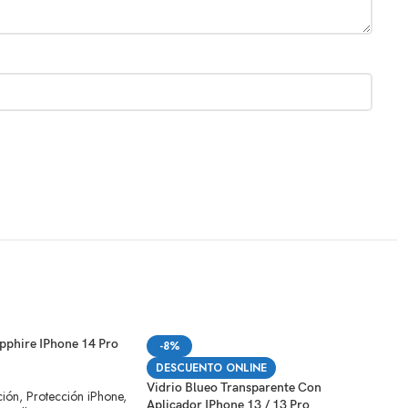
apphire IPhone 14 Pro
Vidr
-8%
Pro
DESCUENTO ONLINE
Vidrio Blueo Transparente Con
ción
,
Protección iPhone
,
Vidr
Aplicador IPhone 13 / 13 Pro