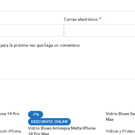
*
Correo electrónico
 para la próxima vez que haga un comentario.
hone 14 Pro
Vidrio Blueo S
-7%
Max
DESCUENTO ONLINE
Vidrio Blueo Antiespia Matte IPhone
ción iPhone
,
Vidrios y Protec
14 Pro Max