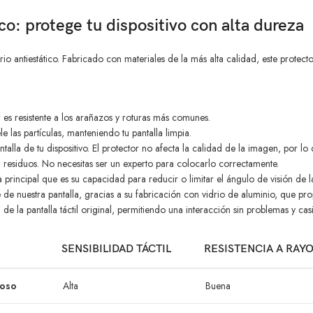
ico: protege tu dispositivo con alta dureza
io antiestático. Fabricado con materiales de la más alta calidad, este protecto
es resistente a los arañazos y roturas más comunes.
le las partículas, manteniendo tu pantalla limpia.
talla de tu dispositivo. El protector no afecta la calidad de la imagen, por lo
i residuos. No necesitas ser un experto para colocarlo correctamente.
ca principal que es su capacidad para reducir o limitar el ángulo de visión de l
e nuestra pantalla, gracias a su fabricación con vidrio de aluminio, que pro
de la pantalla táctil original, permitiendo una interacción sin problemas y cas
SENSIBILIDAD TÁCTIL
RESISTENCIA A RAY
noso
Alta
Buena