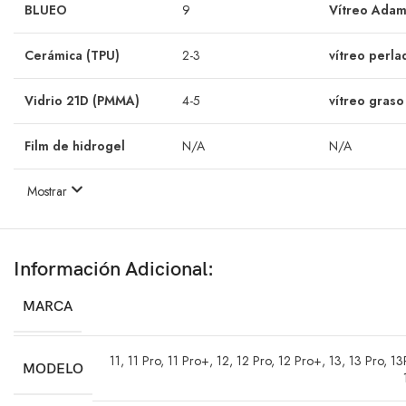
BLUEO
9
Vítreo Adam
Cerámica (TPU)
2-3
vítreo perla
Vidrio 21D (PMMA)
4-5
vítreo graso
Film de hidrogel
N/A
N/A
Mostrar
Información Adicional:
MARCA
11
,
11 Pro
,
11 Pro+
,
12
,
12 Pro
,
12 Pro+
,
13
,
13 Pro
,
13
MODELO