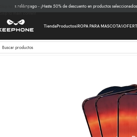
s relámpago - ¡Hasta 50% de descuento en productos seleccionados!
Skip to navigation
Skip to main content
Tienda
Productos
¡ROPA PARA MASCOTA!
¡OFER
Inicio
/
Productos
/
Vidrios y Protección
/
Protectores de Pantalla
/
Vidrio Anti