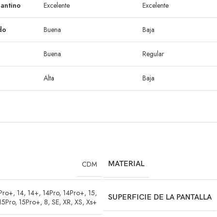
antino
Excelente
Excelente
do
Buena
Baja
Buena
Regular
Alta
Baja
CDM
MATERIAL
Pro+
,
14
,
14+
,
14Pro
,
14Pro+
,
15
,
SUPERFICIE DE LA PANTALLA
15Pro
,
15Pro+
,
8
,
SE
,
XR
,
XS
,
Xs+