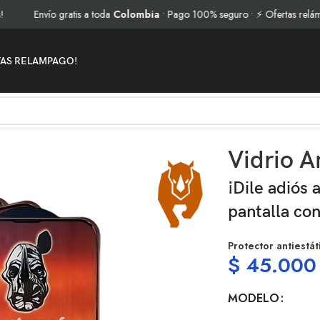
Envío gratis a toda
Colombia
• Pago 100% seguro • ⚡ Ofertas relámpago -
TAS RELAMPAGO!
-Static CDM
Vidrio A
¡Dile adiós 
pantalla con
Protector antiestát
$
45.000
MODELO