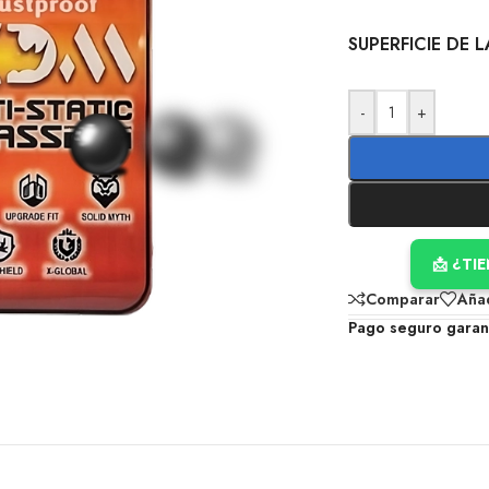
SUPERFICIE DE 
-
+
📩 ¿TI
Comparar
Añad
Pago seguro garan