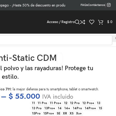
 ¡Hasta 50% de descuento en productos seleccionados!
FAQs
Contáctanos
Acceso / Registro
$
0
nti-Static CDM
al polvo y las rayaduras! Protege tu
 estilo.
ico 7H:
la mejor defensa para tu smartphone, tablet o smartwatch.
–
$
55.000
IVA incluido
11
11 Pro
11 Pro+
12
12 Pro
12 Pro+
13
13 Pro
13Pro+
14
14+
14Pro
14Pro+
15
15Pro
15Pro+
SE
XR
XS
Xs+