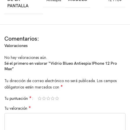
PANTALLA
dispositivos de alto valor.
¡Protege tu privacidad, asegura tu inversión y disfruta de una
tranquilidad total con el Vidrio Blueo Antiespía HD para iPhone 12 Pro
Max
Comentarios:
Valoraciones
No hay valoraciones aún.
Sé el primero en valorar “Vidrio Blueo Antiespia IPhone 12 Pro
Max”
Tu dirección de correo electrónico no será publicada.
Los campos
*
obligatorios están marcados con
*
Tu puntuación
*
Tu valoración