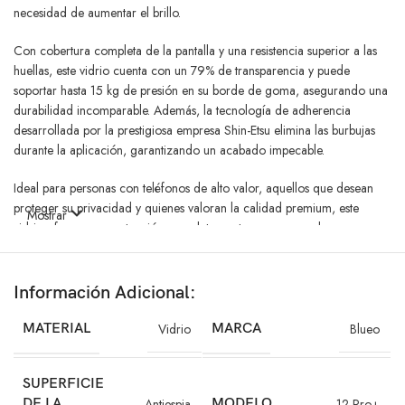
necesidad de aumentar el brillo.
Con cobertura completa de la pantalla y una resistencia superior a las
huellas, este vidrio cuenta con un 79% de transparencia y puede
soportar hasta 15 kg de presión en su borde de goma, asegurando una
durabilidad incomparable. Además, la tecnología de adherencia
desarrollada por la prestigiosa empresa Shin-Etsu elimina las burbujas
durante la aplicación, garantizando un acabado impecable.
Ideal para personas con teléfonos de alto valor, aquellos que desean
proteger su privacidad y quienes valoran la calidad premium, este
Mostrar
vidrio ofrece una protección completa contra rayones, golpes y
miradas indiscretas. Resistente hasta 1800 veces contra rayones y con
un recubrimiento anti-fluidos de 110 grados, es el compañero perfecto
para tu iPhone en cualquier situación.
Información Adicional:
Respaldado por testimonios de clientes satisfechos que han
MATERIAL
Vidrio
MARCA
Blueo
experimentado caídas y han visto cómo el Vidrio Blueo Antiespía HD ha
protegido sus dispositivos de forma efectiva, este producto se destaca
SUPERFICIE
como la opción premium en el mercado. Con la mejor tecnología y
DE LA
Antiespia
MODELO
12 Pro+
desarrollo, brindamos la máxima protección y durabilidad para tus