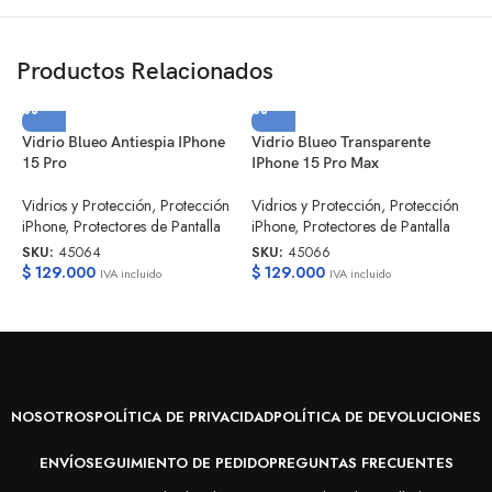
Productos Relacionados
Vidrio Blueo Antiespia IPhone
Vidrio Blueo Transparente
15 Pro
IPhone 15 Pro Max
V
Vidrios y Protección
,
Protección
Vidrios y Protección
,
Protección
I
iPhone
,
Protectores de Pantalla
iPhone
,
Protectores de Pantalla
SKU:
45064
SKU:
45066
V
$
129.000
$
129.000
i
IVA incluido
IVA incluido
S
$
NOSOTROS
POLÍTICA DE PRIVACIDAD
POLÍTICA DE DEVOLUCIONES
ENVÍO
SEGUIMIENTO DE PEDIDO
PREGUNTAS FRECUENTES