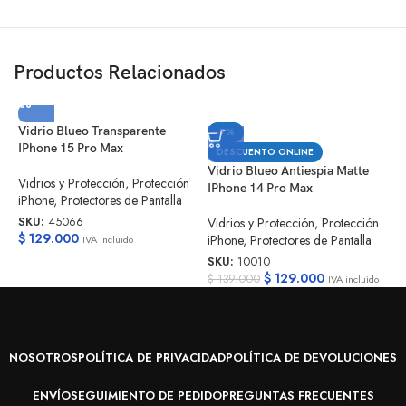
Productos Relacionados
Vidrio Blueo Transparente
V
-7%
IPhone 15 Pro Max
I
DESCUENTO ONLINE
Vidrio Blueo Antiespia Matte
Vidrios y Protección
,
Protección
V
IPhone 14 Pro Max
iPhone
,
Protectores de Pantalla
i
SKU:
45066
S
Vidrios y Protección
,
Protección
$
129.000
$
iPhone
,
Protectores de Pantalla
IVA incluido
SKU:
10010
$
129.000
$
139.000
IVA incluido
NOSOTROS
POLÍTICA DE PRIVACIDAD
POLÍTICA DE DEVOLUCIONES
ENVÍO
SEGUIMIENTO DE PEDIDO
PREGUNTAS FRECUENTES