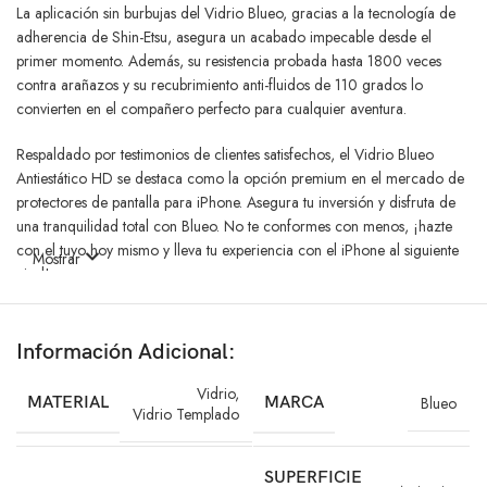
La aplicación sin burbujas del Vidrio Blueo, gracias a la tecnología de
adherencia de Shin-Etsu, asegura un acabado impecable desde el
primer momento. Además, su resistencia probada hasta 1800 veces
contra arañazos y su recubrimiento anti-fluidos de 110 grados lo
convierten en el compañero perfecto para cualquier aventura.
Respaldado por testimonios de clientes satisfechos, el Vidrio Blueo
Antiestático HD se destaca como la opción premium en el mercado de
protectores de pantalla para iPhone. Asegura tu inversión y disfruta de
una tranquilidad total con Blueo. No te conformes con menos, ¡hazte
con el tuyo hoy mismo y lleva tu experiencia con el iPhone al siguiente
Mostrar
nivel!
Utiliza el Vidrio Blueo Antiestático HD y mantén tu pantalla segura. Con
su tecnología de vanguardia y su resistencia superior, es el
Información Adicional:
complemento perfecto para tu Samsung S25 Ultra. ¡Obtén el tuyo
ahora mismo y experimenta la diferencia!
Vidrio
,
MATERIAL
MARCA
Blueo
Vidrio Templado
SUPERFICIE