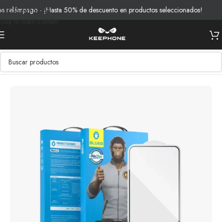
relámpago - ¡Hasta 50% de descuento en productos seleccionados!
En
Skip to navigation
Skip to main content
Inicio
/
Productos
/
Vidrios y Protección