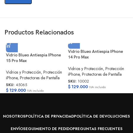
Productos Relacionados
Vidrio Blueo Antiespia IPhone
V
Vidrio Blueo Antiespia IPhone
14 Pro Max
1
15 Pro Max
Vidrios y Protección
,
Protección
V
Vidrios y Protección
,
Protección
iPhone
,
Protectores de Pantalla
i
iPhone
,
Protectores de Pantalla
SKU:
10002
S
SKU:
45065
$
129.000
$
IVA incluido
$
129.000
IVA incluido
NOSOTROS
POLÍTICA DE PRIVACIDAD
POLÍTICA DE DEVOLUCIONES
ENVÍO
SEGUIMIENTO DE PEDIDO
PREGUNTAS FRECUENTES