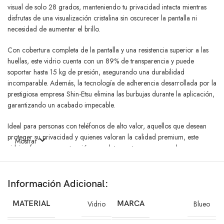
visual de solo 28 grados, manteniendo tu privacidad intacta mientras
disfrutas de una visualización cristalina sin oscurecer la pantalla ni
necesidad de aumentar el brillo.
Con cobertura completa de la pantalla y una resistencia superior a las
huellas, este vidrio cuenta con un 89% de transparencia y puede
soportar hasta 15 kg de presión, asegurando una durabilidad
incomparable. Además, la tecnología de adherencia desarrollada por la
prestigiosa empresa Shin-Etsu elimina las burbujas durante la aplicación,
garantizando un acabado impecable.
Ideal para personas con teléfonos de alto valor, aquellos que desean
proteger su privacidad y quienes valoran la calidad premium, este
Mostrar
vidrio ofrece una protección completa contra rayones, golpes y
miradas indiscretas. Resistente hasta 1800 veces contra rayones y con
un recubrimiento anti-fluidos de 110 grados, es el compañero perfecto
para tu iPhone en cualquier situación.
Información Adicional:
Respaldado por testimonios de clientes satisfechos que han
MATERIAL
Vidrio
MARCA
Blueo
experimentado caídas y han visto cómo el Vidrio Blueo Antiespía HD ha
protegido sus dispositivos de forma efectiva, este producto se destaca