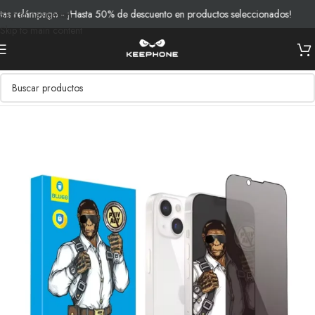
 relámpago - ¡Hasta 50% de descuento en productos seleccionados!
E
Skip to navigation
Skip to main content
Inicio
/
Productos
/
Vidrios y Protección