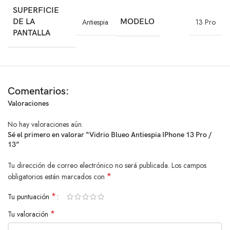
SUPERFICIE
como la opción premium en el mercado. Con la mejor tecnología y
DE LA
Antiespia
MODELO
13 Pro
desarrollo, brindamos la máxima protección y durabilidad para tus
PANTALLA
dispositivos de alto valor.
¡Protege tu privacidad, asegura tu inversión y disfruta de una
tranquilidad total con el Vidrio Blueo Antiespía HD para iPhone 13
Pro/13!
Comentarios:
Valoraciones
No hay valoraciones aún.
Sé el primero en valorar “Vidrio Blueo Antiespia IPhone 13 Pro /
13”
Tu dirección de correo electrónico no será publicada.
Los campos
*
obligatorios están marcados con
*
Tu puntuación
*
Tu valoración