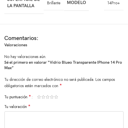
Brillante
MODELO
14Pro+
Respaldado por testimonios de clientes satisfechos que han
LA PANTALLA
experimentado la protección incomparable del Vidrio Blueo, este
producto se destaca como la opción premium en el mercado. No te
conformes con menos cuando se trata de proteger tu iPhone 14 Pro
Max. Obtén el Vidrio Blueo Transparente hoy mismo y lleva la
protección de tu dispositivo al siguiente nivel.
Comentarios:
Valoraciones
No hay valoraciones aún.
Sé el primero en valorar “Vidrio Blueo Transparente IPhone 14 Pro
Max”
Tu dirección de correo electrónico no será publicada.
Los campos
*
obligatorios están marcados con
*
Tu puntuación
*
Tu valoración