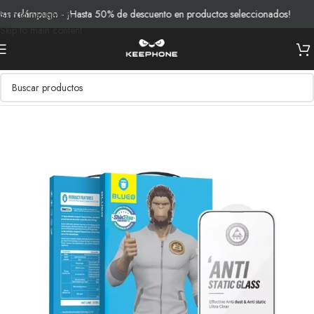
 relámpago - ¡Hasta 50% de descuento en productos seleccionados!
E
Skip to navigation
Skip to main content
Inicio
/
Productos
/
Vidrios y Protección