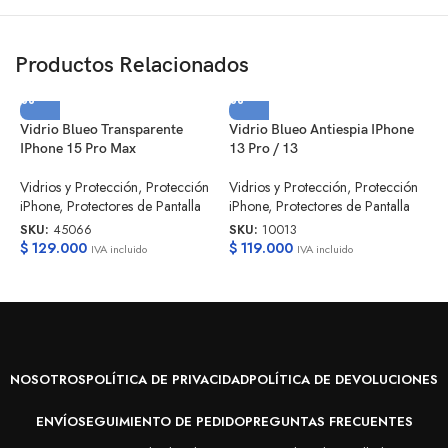
Productos Relacionados
Vidrio Blueo Transparente
Vidrio Blueo Antiespia IPhone
IPhone 15 Pro Max
13 Pro / 13
V
Vidrios y Protección
,
Protección
Vidrios y Protección
,
Protección
A
iPhone
,
Protectores de Pantalla
iPhone
,
Protectores de Pantalla
SKU:
45066
SKU:
10013
V
$
129.000
$
119.000
i
IVA incluido
IVA incluido
S
$
NOSOTROS
POLÍTICA DE PRIVACIDAD
POLÍTICA DE DEVOLUCIONES
ENVÍO
SEGUIMIENTO DE PEDIDO
PREGUNTAS FRECUENTES