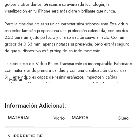
golpes y otros daños. Gracias a su avanzada tecnología, la
visualización en tu iPhone será más clara y brillante que nunca.
Pero la claridad no es su única característica sobresaliente. Este vidrio
protector también proporciona una protección extendida, con bordes
2.5D para un ajuste perfecto y una sensación suave al tacto. Con un
grosor de 0,33 mm, apenas notarás su presencia, pero estarás seguro
de que tu dispositivo está protegido en todo momento.
La resistencia del Vidrio Blueo Transparente es incomparable. Fabricado
con materiales de primera calidad y con una clasificación de dureza
9H, este vidrio es capaz de resistir arañazos, impactos y caídas
Mostrar
accidentales. Ya no tendrás que preocuparte por dañar la pantalla de tu
iPhone, ya que el Vidrio Blueo estará allí para protegerla.
Además, cuenta con tecnología antiarañazos, antihuellas, y es resistente
Información Adicional:
al agua y al aceite. Su pegamento completo garantiza una aplicación sin
burbujas y un ajuste perfecto desde el primer momento. Olvídate de las
MATERIAL
Vidrio
MARCA
Blueo
molestias al instalar protectores de pantalla, con el Vidrio Blueo
Transparente, la instalación es rápida y sencilla.
SUPERFICIE DE