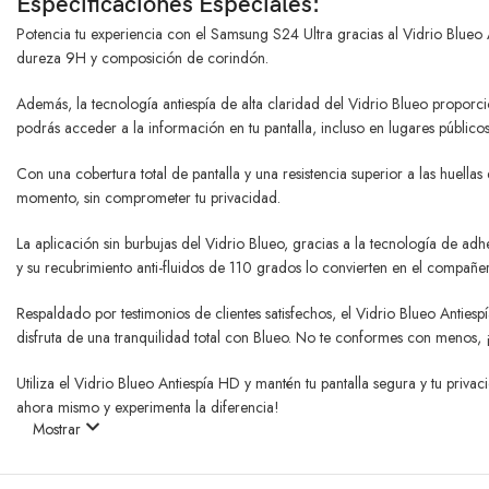
Especificaciones Especiales:
Potencia tu experiencia con el Samsung S24 Ultra gracias al Vidrio Blueo 
dureza 9H y composición de corindón.
Además, la tecnología antiespía de alta claridad del Vidrio Blueo proporci
podrás acceder a la información en tu pantalla, incluso en lugares públicos
Con una cobertura total de pantalla y una resistencia superior a las huella
momento, sin comprometer tu privacidad.
La aplicación sin burbujas del Vidrio Blueo, gracias a la tecnología de 
y su recubrimiento anti-fluidos de 110 grados lo convierten en el compañe
Respaldado por testimonios de clientes satisfechos, el Vidrio Blueo Antie
disfruta de una tranquilidad total con Blueo. No te conformes con menos, ¡h
Utiliza el Vidrio Blueo Antiespía HD y mantén tu pantalla segura y tu priv
ahora mismo y experimenta la diferencia!
Mostrar