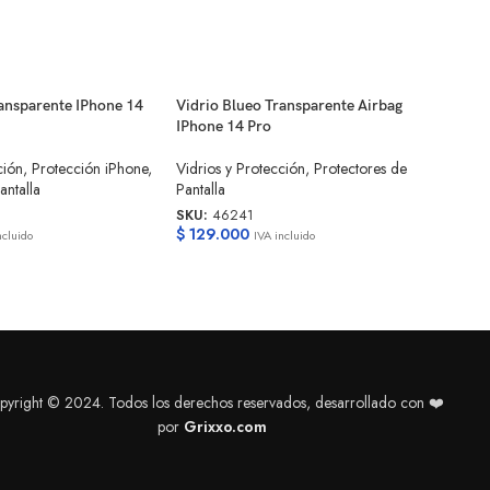
ransparente IPhone 14
Vidrio Blueo Transparente Airbag
Vidr
IPhone 14 Pro
Pro
ción
,
Protección iPhone
,
Vidrios y Protección
,
Protectores de
Vidr
antalla
Pantalla
Prot
SKU:
46241
SKU
$
129.000
$
99
ncluido
IVA incluido
pyright © 2024. Todos los derechos reservados, desarrollado con ❤️
por
Grixxo.com