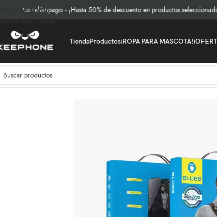
rtas relámpago - ¡Hasta 50% de descuento en productos seleccionados!
Skip to navigation
Skip to main content
Tienda
Productos
¡ROPA PARA MASCOTA!
¡OFER
Inicio
/
Productos
/
Vidrios y Protección
/
Vidrio Blueo Antiespia Samsung