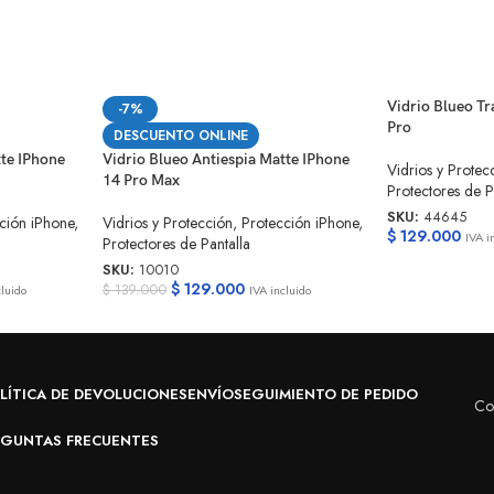
Vidrio Blueo T
-7%
Pro
DESCUENTO ONLINE
tte IPhone
Vidrio Blueo Antiespia Matte IPhone
Vidrios y Protec
14 Pro Max
Protectores de P
SKU:
44645
ción iPhone
,
Vidrios y Protección
,
Protección iPhone
,
$
129.000
IVA i
Protectores de Pantalla
SKU:
10010
$
129.000
$
139.000
cluido
IVA incluido
LÍTICA DE DEVOLUCIONES
ENVÍO
SEGUIMIENTO DE PEDIDO
Co
EGUNTAS FRECUENTES