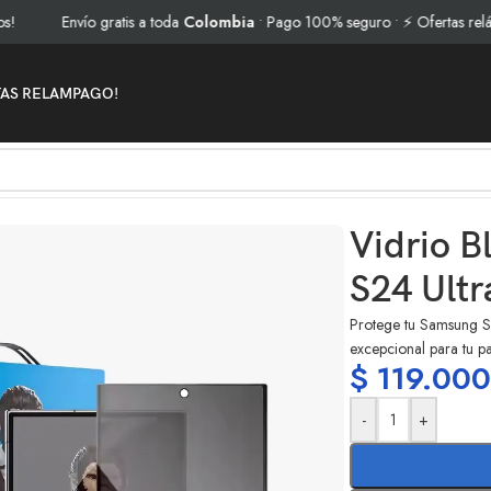
Envío gratis a toda
Colombia
• Pago 100% seguro • ⚡ Ofertas relámpago
TAS RELAMPAGO!
 S24 Ultra
Vidrio B
S24 Ultr
Protege tu Samsung S2
excepcional para tu 
$
119.00
-
+