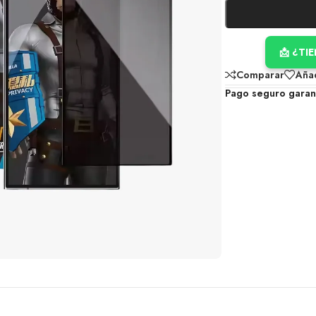
📩 ¿TI
Comparar
Añad
Pago seguro garan