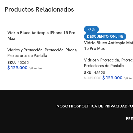
Productos Relacionados
-7%
Vidrio Blueo Antiespia IPhone 15 Pro
DESCUENTO ONLINE
Max
Vidrio Blueo Antiespia Ma
15 Pro Max
Vidrios y Protección
,
Protección iPhone
,
Protectores de Pantalla
Vidrios y Protección
,
Protec
SKU:
45065
Protectores de Pantalla
$
129.000
IVA incluido
SKU:
45628
$
129.000
$
139.000
IVA in
NOSOTROS
POLÍTICA DE PRIVACIDAD
PO
PR