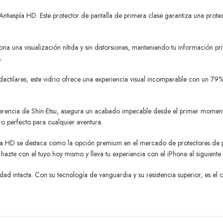
Antiespía HD. Este protector de pantalla de primera clase garantiza una prot
ona una visualización nítida y sin distorsiones, manteniendo tu información p
.
s dactilares, este vidrio ofrece una experiencia visual incomparable con un 79
adherencia de Shin-Etsu, asegura un acabado impecable desde el primer mome
ro perfecto para cualquier aventura.
spía HD se destaca como la opción premium en el mercado de protectores de pa
azte con el tuyo hoy mismo y lleva tu experiencia con el iPhone al siguiente 
acidad intacta. Con su tecnología de vanguardia y su resistencia superior, es 