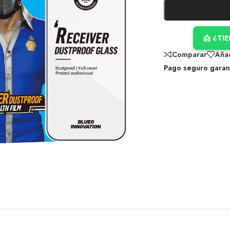
📩 ¿TI
Comparar
Añad
Pago seguro garan