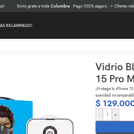
Envío gratis a toda
Colombia
• Pago 100% seguro • ⚡ Ofertas relámpag
TAS RELAMPAGO!
ne 15 Pro Max
Vidrio B
15 Pro 
¡Protege tu iPhone 15
suavidad incomparabl
$
129.00
-
+