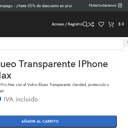
o - ¡Hasta 50% de descuento en productos seleccionados!
FAQs
Contáctanos
Acceso / Registro
$
0
lueo Transparente IPhone
Max
 Pro Max con el Vidrio Blueo Transparente: claridad, protección y
es!
0
IVA incluido
AÑADIR AL CARRITO