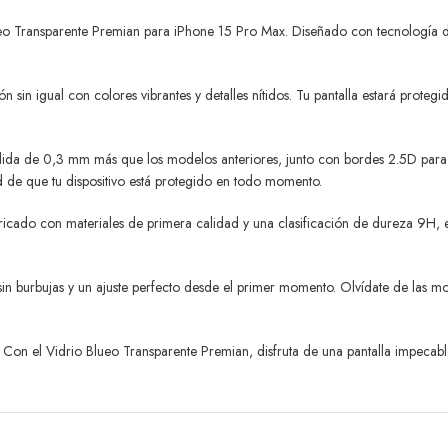
ueo Transparente Premian para iPhone 15 Pro Max. Diseñado con tecnología de
sin igual con colores vibrantes y detalles nítidos. Tu pantalla estará proteg
ndida de 0,3 mm más que los modelos anteriores, junto con bordes 2.5D para 
d de que tu dispositivo está protegido en todo momento.
icado con materiales de primera calidad y una clasificación de dureza 9H, es
burbujas y un ajuste perfecto desde el primer momento. Olvídate de las molest
 Con el Vidrio Blueo Transparente Premian, disfruta de una pantalla impecable 