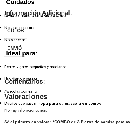
Cuidados
Información Adicional:
Lavado a mano o en lavadora suave
No usar secadora
COLOR
No planchar
ENVIÓ
Ideal para:
Perros y gatos pequeños y medianos
Uso diario y paseos
Comentarios:
Mascotas con estilo
Valoraciones
Dueños que buscan
ropa para su mascota en combo
No hay valoraciones aún.
Sé el primero en valorar “COMBO de 3 Piezas de camisa para ma