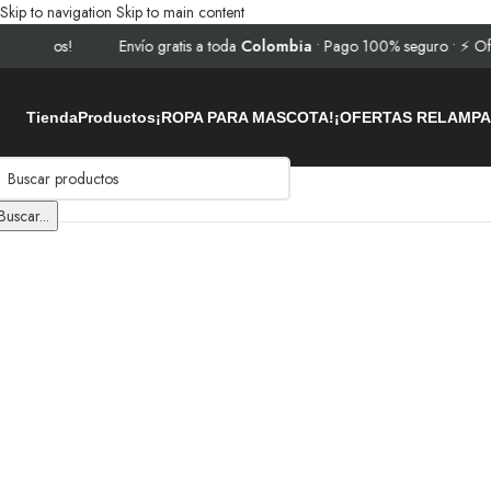
Skip to navigation
Skip to main content
s!
Envío gratis a toda
Colombia
• Pago 100% seguro • ⚡ Ofertas rel
Tienda
Productos
¡ROPA PARA MASCOTA!
¡OFERTAS RELAMP
Inicio
/
Pets
/
Ropa
/
COMBO de 3 Piezas de camisa para mascota Ropa p
Buscar...