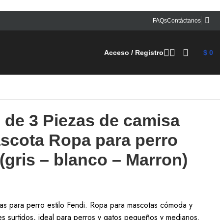
FAQs
Contáctanos
Acceso / Registro
$
0
Volver a productos
e 3 Piezas de camisa
scota Ropa para perro
(gris – blanco – Marron)
s para perro estilo Fendi. Ropa para mascotas cómoda y
es surtidos, ideal para perros y gatos pequeños y medianos.