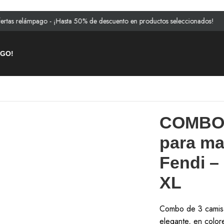
ámpago - ¡Hasta 50% de descuento en productos seleccionados!
AGO!
ara perro Fendi – (gris – blanco – Marron) XL
COMBO d
para ma
Fendi – 
XL
Combo de 3 camisa
elegante, en color