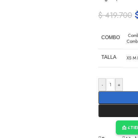
$
419.700
Combo
COMBO
Combo 
TALLA
XS
M
-
+
📩 ¿TI