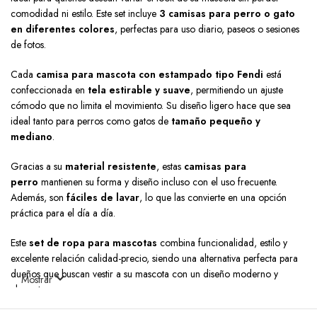
comodidad ni estilo. Este set incluye
3 camisas para perro o gato
en diferentes colores
, perfectas para uso diario, paseos o sesiones
de fotos.
Cada
camisa para mascota con estampado tipo Fendi
está
confeccionada en
tela estirable y suave
, permitiendo un ajuste
cómodo que no limita el movimiento. Su diseño ligero hace que sea
ideal tanto para perros como gatos de
tamaño pequeño y
mediano
.
Gracias a su
material resistente
, estas
camisas para
perro
mantienen su forma y diseño incluso con el uso frecuente.
Además, son
fáciles de lavar
, lo que las convierte en una opción
práctica para el día a día.
Este
set de ropa para mascotas
combina funcionalidad, estilo y
excelente relación calidad-precio, siendo una alternativa perfecta para
dueños que buscan vestir a su mascota con un diseño moderno y
Mostrar
elegante.