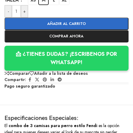
-
+
AÑADIR AL CARRITO
COMPRAR AHORA
📩 ¿TIENES DUDAS? ¡ESCRIBENOS POR
WHATSAPP!
Comparar
Añadir a la lista de deseos
Compartir:
Pago seguro garantizado
Especificaciones Especiales:
El
combo de 3 camisas para perro estilo Fendi
es la opción
ideal para quienes desean variar el look de su mascota sin perder