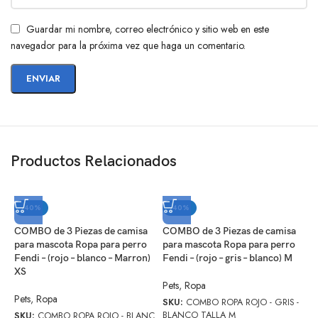
Guardar mi nombre, correo electrónico y sitio web en este
navegador para la próxima vez que haga un comentario.
Productos Relacionados
-40%
-40%
COMBO de 3 Piezas de camisa
COMBO de 3 Piezas de camisa
C
para mascota Ropa para perro
para mascota Ropa para perro
p
Fendi – (rojo – blanco – Marron)
Fendi – (rojo – gris – blanco) M
F
XS
Pets
,
Ropa
P
Pets
,
Ropa
SKU:
COMBO ROPA ROJO - GRIS -
S
BLANCO TALLA M
O
SKU:
COMBO ROPA ROJO - BLANC