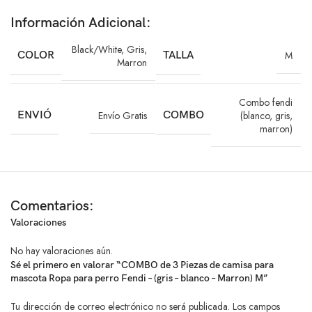
Incluye
Información Adicional:
3 camisas para perro o gato
Black/White
,
Gris
,
COLOR
TALLA
M
Marron
Colores surtidos
Estampado estilo Fendi
Combo fendi
ENVIÓ
Envío Gratis
COMBO
(blanco, gris,
Características principales
marron)
Tipo: Camisa para perro y gato
Diseño: Estampado Fendi
Comentarios:
Material: Tela estirable y resistente
Valoraciones
Ajuste cómodo y seguro
No hay valoraciones aún.
Sé el primero en valorar “COMBO de 3 Piezas de camisa para
Ligeras y suaves al tacto
mascota Ropa para perro Fendi – (gris – blanco – Marron) M”
Tu dirección de correo electrónico no será publicada.
Los campos
Aptas para uso diario