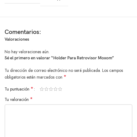
manteniendo el interior de tu auto despejado y funcional.
Especificaciones Técnicas
Detalle
Comentarios:
Característica
Valoraciones
Marca
No hay valoraciones aún.
MOXOM
Sé el primero en valorar “Holder Para Retrovisor Moxom”
Tu dirección de correo electrónico no será publicada.
Los campos
Modelo
MX-VS26
*
obligatorios están marcados con
*
Tu puntuación
Universal (4,7″ a 6,8″)
Compatibilidad
*
Tu valoración
Rotación
360°
Instalación
Espejo retrovisor (ajuste firme)