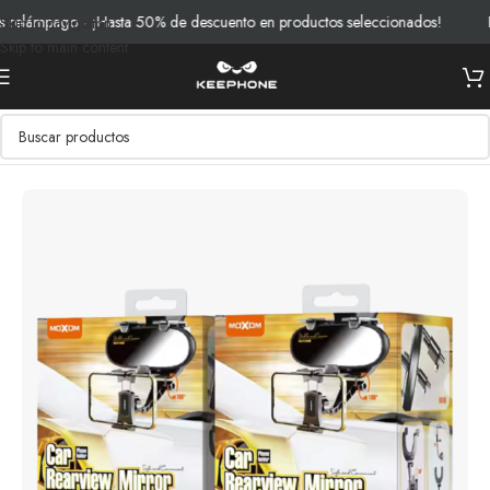
elámpago - ¡Hasta 50% de descuento en productos seleccionados!
Env
Skip to navigation
Skip to main content
Inicio
/
Productos
/
Soportes