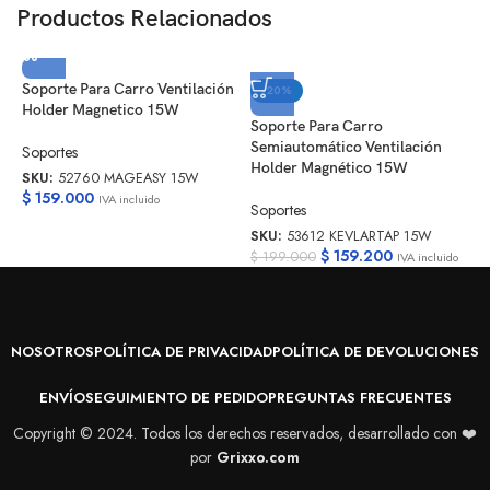
Productos Relacionados
Soporte Para Carro Ventilación
-20%
Holder Magnetico 15W
Soporte Para Carro
T
Semiautomático Ventilación
1
Soportes
Holder Magnético 15W
A
SKU:
52760 MAGEASY 15W
$
159.000
IVA incluido
Soportes
A
SKU:
53612 KEVLARTAP 15W
S
$
159.200
$
199.000
$
IVA incluido
NOSOTROS
POLÍTICA DE PRIVACIDAD
POLÍTICA DE DEVOLUCIONES
ENVÍO
SEGUIMIENTO DE PEDIDO
PREGUNTAS FRECUENTES
Copyright © 2024. Todos los derechos reservados, desarrollado con ❤️
por
Grixxo.com