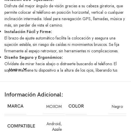
Disfruta del mejor ángulo de visión gracias a su cabeza giratoria, que
permite colocar el teléfono en posición horizontal, vertical o cualquier
inclinación intermedia. Ideal para navegación GPS, llamadas, música y
más, sin perder de vista el camino.
Instalación Fácil y Firme:
El brazo de ajuste automático facilita la colocación y asegura una
sujeción estable, sin riesgo de caídas ni movimientos bruscos. Se fija
firmemente al espejo retrovisor, sin herramientas ni complicaciones.
Diseño Seguro y Ergonómico:
Olvídate de mirar hacia abajo o distraerte buscando el teléfono. El
Mostrar
soporte mantiene tu dispositivo a la altura de los ojos, liberando tus
manos y reduciendo la fatiga en cuello y hombros. Disfruta de una
conducción más cómoda y segura.
Compatibilidad Universal:
Información Adicional:
Compatible con la mayoría de smartphones del mercado (4,7″ a 6,8″),
independientemente de la marca. Perfecto para cualquier modelo de
MARCA
MOXOM
COLOR
Negro
coche y tipo de conductor.
Portátil y Ligero:
Su peso reducido y diseño plegable lo hacen fácil de transportar y
Android
,
COMPATIBLE
almacenar. No bloquea el tablero, ventiladores ni portavasos,
Apple