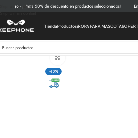
ago - ¡Hasta 50% de descuento en productos seleccionados!
Envío gr
Skip to navigation
Skip to main content
Tienda
Productos
¡ROPA PARA MASCOTA!
¡OFER
Inicio
/
Pets
/
Ropa
/
COMBO de 3 Piezas de camisa para mascota Ropa p
Clic para ampliar
-40%