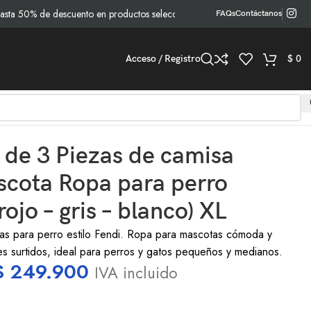
0% de descuento en productos seleccionados!
FAQs
Contáctanos
Acceso / Registro
$
0
e 3 Piezas de camisa
scota Ropa para perro
rojo – gris – blanco) XL
s para perro estilo Fendi. Ropa para mascotas cómoda y
es surtidos, ideal para perros y gatos pequeños y medianos.
$
249.900
IVA incluido