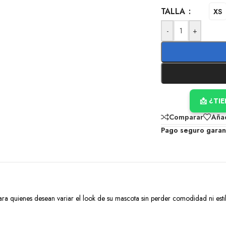
TALLA
XS
-
+
📩 ¿TI
Comparar
Añad
Pago seguro garan
ara quienes desean variar el look de su mascota sin perder comodidad ni estilo