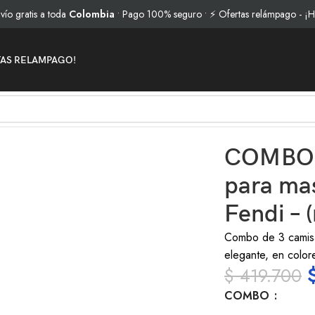
atis a toda
Colombia
• Pago 100% seguro • ⚡ Ofertas relámpago - ¡Hasta 5
TAS RELAMPAGO!
ara perro Fendi – (rojo – gris – blanco) XL
COMBO d
para ma
Fendi – (
Combo de 3 camisa
elegante, en color
$
419.700
COMBO