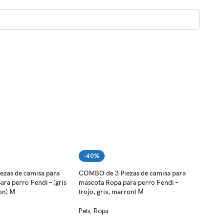
-40%
-4
zas de camisa para
COMBO de 3 Piezas de camisa para
COMB
ra perro Fendi – (gris
mascota Ropa para perro Fendi –
masc
on) M
(rojo, gris, marron) M
– bl
Pets
,
Ropa
Pets
,