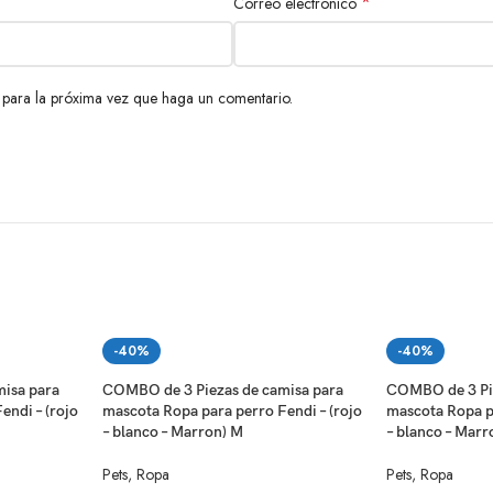
*
Correo electrónico
 para la próxima vez que haga un comentario.
-40%
-40%
isa para
COMBO de 3 Piezas de camisa para
COMBO de 3 Pie
endi – (rojo
mascota Ropa para perro Fendi – (rojo
mascota Ropa pa
– blanco – Marron) M
– blanco – Marr
Pets
,
Ropa
Pets
,
Ropa