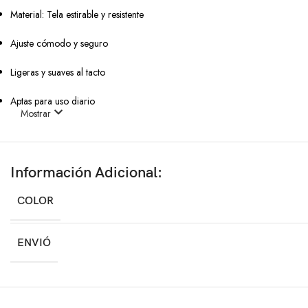
Material: Tela estirable y resistente
Ajuste cómodo y seguro
Ligeras y suaves al tacto
Aptas para uso diario
Mostrar
Cuidados
Lavado a mano o en lavadora suave
Información Adicional:
No usar secadora
COLOR
No planchar
ENVIÓ
Ideal para:
Perros y gatos pequeños y medianos