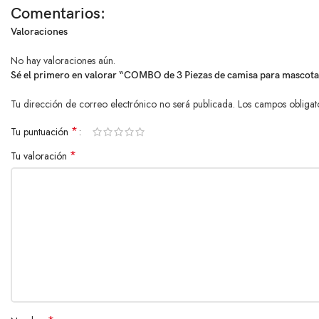
Uso diario y paseos
Comentarios:
Valoraciones
Mascotas con estilo
No hay valoraciones aún.
Dueños que buscan
ropa para su mascota en combo
Sé el primero en valorar “COMBO de 3 Piezas de camisa para mascota Ro
Tu dirección de correo electrónico no será publicada.
Los campos obligat
*
Tu puntuación
*
Tu valoración